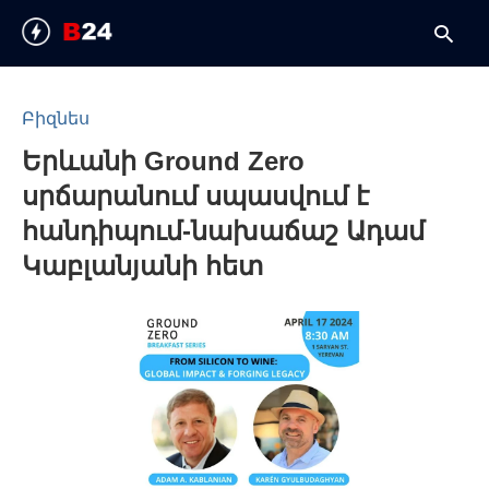
Բիզնես
Երևանի Ground Zero
T
y
սրճարանում սպասվում է
s
q
հանդիպում-նախաճաշ Ադամ
a
h
Կաբլանյանի հետ
e