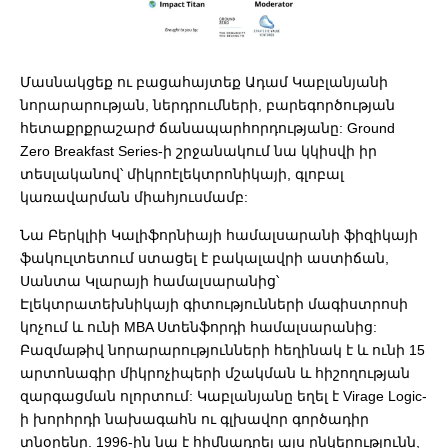
Մասնակցեք ու բացահայտեք Ադամ Կաբլանյանի
նորարարության, ներդրումների, բարեգործության
հետաքրքրաշարժ ճանապարհորդությանը: Ground
Zero Breakfast Series-ի շրջանակում նա կկիսվի իր
տեսլականով՝ միկրոէլեկտրոնիկայի, գլոբալ
կառավարման միահյուսմամբ:
Նա Բերկլիի Կալիֆորնիայի համալսարանի ֆիզիկայի
ֆակուլտետում ստացել է բակալավրի աստիճան,
Սանտա Կլարայի համալսարանից՝
Էլեկտրատեխնիկայի գիտությունների մագիստրոսի
կոչում և ունի MBA Ստենֆորդի համալսարանից:
Բազմաթիվ նորարարությունների հեղինակ է և ունի 15
արտոնագիր միկրոչիպերի մշակման և հիշողության
զարգացման ոլորտում: Կաբլանյանը եղել է Virage Logic-
ի խորհրդի նախագահն ու գլխավոր գործադիր
տնօրենը. 1996-ին նա է հիմնադրել այս ընկերությունն,