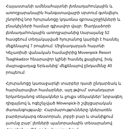
Հայաստանի ամենահայտնի լեռնադահուկային և
առողջարանային հանգստավայրի սրտում գտնվելու
շնորհիվ նոր հյուրանոցը կդառնա զբոսաշրջիկների և
բնակիչների համար գլխավոր վայր: Ծաղկաձորի
լեռնադահուկային առողջարանից Սարալանջ 52
հասցեում տեղակայված հյուրանոց կարելի է հասնել
մեքենայով 7 րոպեում: Միջնադարյան հայտնի
Կեչառիսի վանական համալիրից Movenpick Resort
Tsaghkadzor հնարավոր կլինի հասնել քայլելով, իսկ
մայրաքաղաք Երևանից՝ մեքենայով ընդամենը 40
րոպեում:
Հյուրանոցը կառաջարկի տարբեր դասի ընդարձակ և
հարմարավետ համարներ, այդ թվում՝ ստանդարտ
երկտեղանոց սենյակներ և լյուքս սենյակներ՝ նրբագեղ
դիզայնով և ոգեշնչված Mövenpick-ի շվեյցարական
ժառանգությամբ: Հարմարությունները կներառեն
բարձրակարգ ռեստորան, լոբբի բար և տանիքում
լաունջ բար՝ լեռների պանորամային տեսարանով: