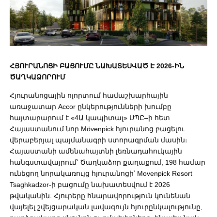
ՀՅՈՒՐԱՆՈՑԻ ԲԱՑՈՒՄԸ ՆԱԽԱՏԵՍՎԱԾ Է 2026-ԻՆ
ԾԱՂԿԱՁՈՐՈՒՄ
Հյուրանոցային ոլորտում համաշխարհային
առաջատար Accor ընկերությունների խումբը
հայտարարում է «4Ա կապիտալ» ՍՊԸ–ի հետ
Հայաստանում նոր Mövenpick հյուրանոց բացելու
վերաբերյալ պայմանագրի ստորագրման մասին։
Հայաստանի ամենահայտնի լեռնադահուկային
հանգստավայրում՝ Ծաղկաձոր քաղաքում, 198 համար
ունեցող նորակառույց հյուրանոցի՝ Movenpick Resort
Tsaghkadzor-ի բացումը նախատեսվում է 2026
թվականին: Հյուրերը հնարավորություն կունենան
վայելել շվեյցարական լավագույն հյուրընկալությունը,