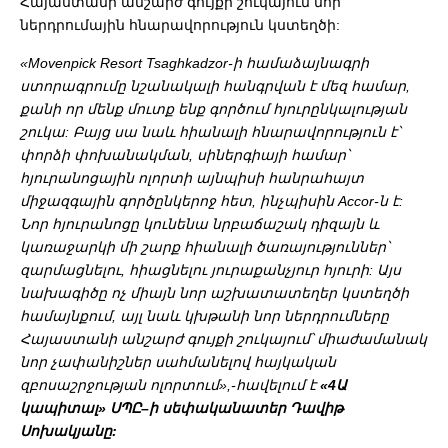
Հայաստանի անշարժ գույքի շուկայում նոր
ներդրումային հնարավորություն կստեղծի:
«Movenpick Resort Tsaghkadzor-ի համաձայնագրի
ստորագրումը նշանակալի հանգրվան է մեզ համար,
քանի որ մենք մուտք ենք գործում հյուրընկալության
շուկա: Բայց սա նաև հիանալի հնարավորություն է՝
փորձի փոխանակման, սիներգիայի համար՝
հյուրանոցային ոլորտի այնպիսի հանրահայտ
միջազգային գործընկերոջ հետ, ինչպիսին Accor-ն է:
Նոր հյուրանոցը կունենա նրբաճաշակ
դիզայն և
կառաջարկի մի շարք հիանալի ծառայություններ՝
զարմացնելու, հիացնելու յուրաքանչյուր հյուրի: Այս
նախագիծը ոչ միայն նոր աշխատատեղեր կստեղծի
համայնքում, այլ նաև կխթանի նոր ներդրումները
Հայաստանի անշարժ գույքի շուկայում՝ միաժամանակ
նոր չափանիշներ սահմանելով հայկական
զբոսաշրջության ոլորտում»,-հավելում է
«4Ա
կապիտալ» ՍՊԸ–ի սեփականատեր Դավիթ
Սոխակյանը: