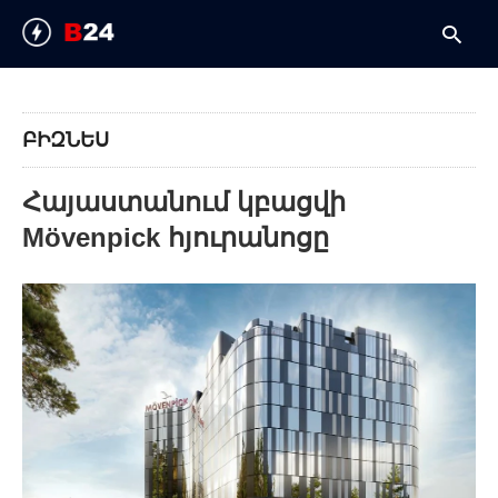
ԲԻԶՆԵՍ
T
y
Հայաստանում կբացվի
s
q
Mövenpick հյուրանոցը
a
h
e