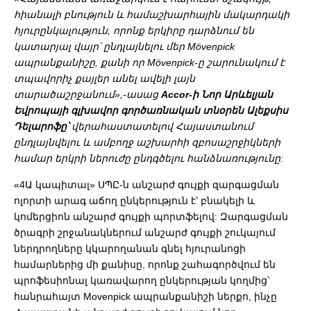
հիանալի բնություն և համաշխարհային մակարդակի
հյուրընկալություն, որոնք երկիրը դարձնում են
կատարյալ վայր՝ ընդլայնելու մեր Mövenpick
ապրանքանիշը, քանի որ Mövenpick-ը շարունակում է
տպավորիչ քայլեր անել ավելի լայն
տարածաշրջանում»,-ասաց
Accor-ի Նոր Արևելյան
Եվրոպայի գլխավոր գործառնական տնօրեն Ալեքսիս
Դելարոֆը՝
վերահաստատելով Հայաստանում
ընդլայնվելու և ամբողջ աշխարհի զբոսաշրջիկների
համար երկրի ներուժը ընդգծելու հանձնառությունը:
«4Ա կապիտալ» ՍՊԸ-ն անշարժ գույքի զարգացման
ոլորտի արագ աճող ընկերություն է՝ բնակելի և
կոմերցիոն անշարժ գույքի պորտֆելով: Զարգացման
ծրագրի շրջանակներում անշարժ գույքի շուկայում
ներդրողները կկարողանան գնել հյուրանոցի
համարներից մի քանիսը, որոնք շահագործվում են
պրոֆեսիոնալ կառավարող ընկերության կողմից՝
հանրահայտ Movenpick ապրանքանիշի ներքո, ինչը