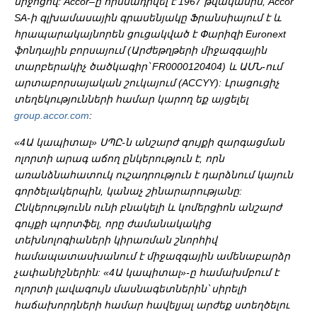
միջոցով: Accor–ը հիմնադրվել է 1967 թվականին, Accor
SA-ի գլխամասային գրասենյակը Ֆրանսիայում է և
հրապարակայնորեն ցուցակված է Փարիզի Euronext
ֆոնդային բորսայում (Արժեթղթերի միջազգային
տարբերակիչ ծածկագիր՝ FR0000120404) և ԱՄՆ-ում
արտաբորսայական շուկայում (ACCYY): Լրացուցիչ
տեղեկությունների համար կարող եք այցելել
group.accor.com
:
«4Ա կապիտալ» ՍՊԸ-ն անշարժ գույքի զարգացման
ոլորտի արագ աճող ընկերություն է, որն
առանձնահատուկ ուշադրություն է դարձնում կայուն
գործելակերպին, կանաչ շինարարությանը:
Ընկերությունն ունի բնակելի և կոմերցիոն անշարժ
գույքի պորտֆել, որը ժամանակակից
տեխնոլոգիաների կիրառման շնորհիվ
համապատասխանում է միջազգային ամենաբարձր
չափանիշներին: «4Ա կապիտալ»-ը համախմբում է
ոլորտի լավագույն մասնագետներին՝ սիրելի
հաճախորդների համար հավելյալ արժեք ստեղծելու