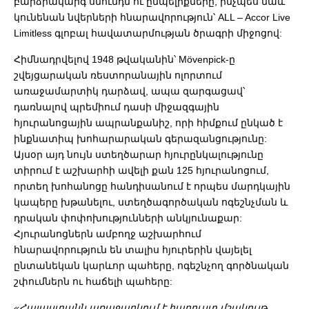
բարձրակարգ սնունդն ու ըմպելիքները, ինչպես նաև
կունենան նվերների հնարավորություն՝ ALL – Accor Live
Limitless գլոբալ հավատարմության ծրագրի միջոցով:
Հիմնադրվելով 1948 թվականին՝ Mövenpick-ը
շվեյցարական ռեստորանային ոլորտում
առաջամարտիկ դարձավ, ապա զարգացավ՝
դառնալով պրեմիում դասի միջազգային
հյուրանոցային ապրանքանիշ, որի հիմքում ընկած է
ինքնատիպ խոհարարական գերազանցությունը:
Այսօր այդ նույն ստեղծարար հյուրընկալությունը
տիրում է աշխարհի ավելի քան 125 հյուրանոցում,
որտեղ խոհանոցը հանդիսանում է որպես մարդկային
կապերը խթանելու, ստեղծագործական ոգեշնչման և
դրական փոփոխությունների անկյունաքար:
Հյուրանոցներն ամբողջ աշխարհում
հնարավորություն են տալիս հյուրերին վայելել
ընտանեկան կարևոր պահերը, ոգեշնչող գործնական
շփումներն ու հաճելի պահերը:
«Հայաստանն առաջարկում է հարուստ մշակույթ,