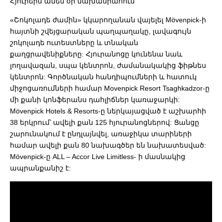
Հյուրերն ամեն օր նախասրահում
«Շոկոլադե ժամին» կկարողանան վայելել Mövenpick-ի
հայտնի շվեյցարական պաղպաղակը, լավագույն
շոկոլադե ուտեստները և տնական
քաղցրավենիքները: Հյուրանոցը կունենա նաև
լողավազան, սպա կենտրոն, ժամանակակից ֆիթնես
կենտրոն: Գործնական հանդիպումների և հատուկ
միջոցառումների համար Movenpick Resort Tsaghkadzor-ը
մի քանի կոնֆերանս դահլիճներ կառաջարկի:
Mövenpick Hotels & Resorts-ը ներկայացված է աշխարհի
38 երկրում՝ ավելի քան 125 հյուրանոցներով: Ցանցը
շարունակում է ընդլայնվել, առաջիկա տարիների
համար ավելի քան 80 նախագծեր են նախատեսված:
Mövenpick-ը ALL – Accor Live Limitless- ի մասնակից
ապրանքանիշ է: