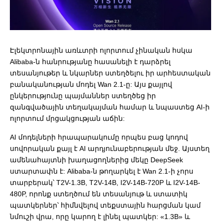
Էլեկտրոնային
առևտրի
ոլորտում
չինական
հսկա
Alibaba-ն հանրությանը հասանելի է դարձրել
տեսանյութեր և նկարներ ստեղծելու իր արհեստական
​​բանականության մոդել Wan 2.1-ը: Այս քայլով
ընկերությունը պայմաններ ստեղծեց իր
զանգվածային տեղակայման համար և նպաստեց AI-ի
ոլորտում մրցակցության աճին:
AI մոդելների հրապարակումը որպես բաց կոդով
սովորական քայլ է AI արդյունաբերության մեջ. Այստեղ
ամենահայտնի խաղացողներից մեկը DeepSeek
ստարտափն է: Alibaba-ն թողարկել է Wan 2.1-ի չորս
տարբերակ՝ T2V-1.3B, T2V-14B, I2V-14B-720P և I2V-14B-
480P, որոնք ստեղծում են տեսանյութ և ստատիկ
պատկերներ՝ հիմնվելով տեքստային հարցման կամ
նմուշի վրա, որը կարող է լինել պատկեր: «1.3B» և