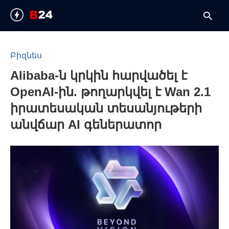
Բիզնես
Alibaba-ն կրկին հարվածել է
T
y
OpenAI-ին. թողարկվել է Wan 2.1
s
q
իրատեսական տեսանյութերի
a
h
անվճար AI գեներատոր
e