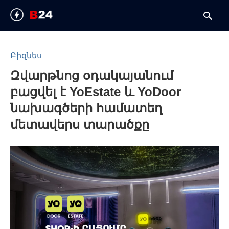
Բիզնես
Զվարթնոց օդակայանում
T
y
բացվել է YoEstate և YoDoor
s
q
նախագծերի համատեղ
a
h
մետավերս տարածքը
e