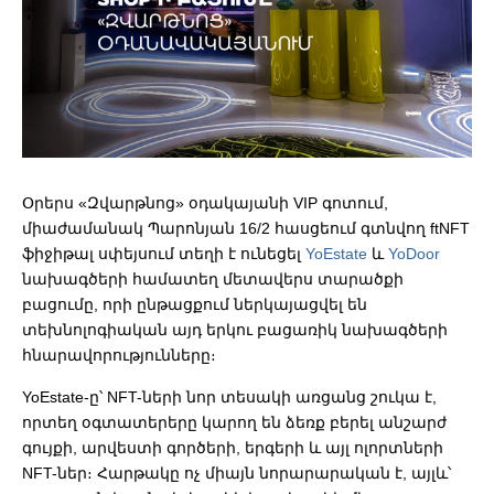
Օրերս «Զվարթնոց» օդակայանի VIP գոտում,
միաժամանակ Պարոնյան 16/2 հասցեում գտնվող ftNFT
ֆիջիթալ սփեյսում տեղի է ունեցել
YoEstate
և
YoDoor
նախագծերի համատեղ մետավերս տարածքի
բացումը, որի ընթացքում ներկայացվել են
տեխնոլոգիական այդ երկու բացառիկ նախագծերի
հնարավորությունները։
YoEstate-ը՝ NFT-ների նոր տեսակի առցանց շուկա է,
որտեղ օգտատերերը կարող են ձեռք բերել անշարժ
գույքի, արվեստի գործերի, երգերի և այլ ոլորտների
NFT-ներ։ Հարթակը ոչ միայն նորարարական է, այլև՝