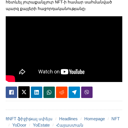
հետևել յուրաքանչյուր NFT-ի համար սահմանված
պարզ քայլերի հաջորդականությանը։
ftNFT ֆիջիթալ սփեյս
Headlines
Homepage
NFT
YoDoor
YoEstate
Հայաստան