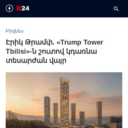
Բիզնես
Էրիկ Թրամփ. «Trump Tower
T
y
Tbilisi»-ն շուտով կդառնա
s
q
տեսարժան վայր
a
h
e