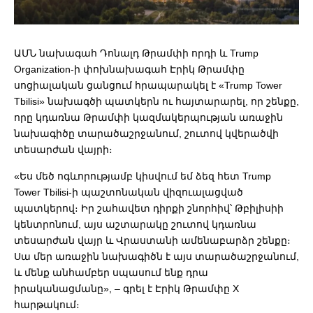
ԱՄՆ նախագահ Դոնալդ Թրամփի որդի և Trump
Organization-ի փոխնախագահ Էրիկ Թրամփը
սոցիալական ցանցում հրապարակել է «Trump Tower
Tbilisi» նախագծի պատկերն ու հայտարարել, որ շենքը,
որը կդառնա Թրամփի կազմակերպության առաջին
նախագիծը տարածաշրջանում, շուտով կվերածվի
տեսարժան վայրի։
«Ես մեծ ոգևորությամբ կիսվում եմ ձեզ հետ Trump
Tower Tbilisi-ի պաշտոնական վիզուալացված
պատկերով։ Իր շահավետ դիրքի շնորհիվ՝ Թբիլիսիի
կենտրոնում, այս աշտարակը շուտով կդառնա
տեսարժան վայր և Վրաստանի ամենաբարձր շենքը։
Սա մեր առաջին նախագիծն է այս տարածաշրջանում,
և մենք անհամբեր սպասում ենք դրա
իրականացմանը», – գրել է Էրիկ Թրամփը X
հարթակում։