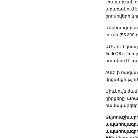
Լիաքարշակ տա
արագանում է
քրոսովերի կո
Ամենահզոր տա
յուան (55 800 
ԱՄՆ-ում կոմպ
Audi Q6 e-tro
ստանում է ավ
AUDI-ի ռազմա
մրցակցությու
Միևնույն ժամ
դիրքերը՝ առ
համակարգեր
Ավտոաշխարհի
ապահովագրակ
ապահովագրու