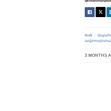
ֆինանսական
Audi
Ապահո
ավտոարտադ
3 MONTHS 