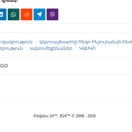
 վիճակ։
վագրություն
Ավտոաշխարհը Ռեգո Ինշուրանսի հե
րություն
ավտոմեքենաներ
ԿԱՍԿՈ
AGO
Բիզնես 24™, B24™ © 2008 - 2026