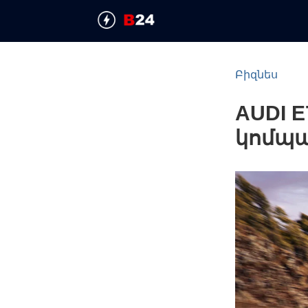
Բիզնես
AUDI 
կոմպա