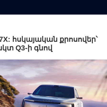
E7X: հսկայական քրոսովեր՝
կտ Q3-ի գնով