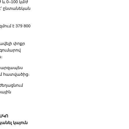
և 0–100 կմ/ժ
է՝ ընտանեկան
ում է 379 800
 ավելի փոքր
չ գումարով
ա։
 պարզապես
ում հատվածից։
ւժեղացնում
տային
ԱՍԿՈ
անել կայուն