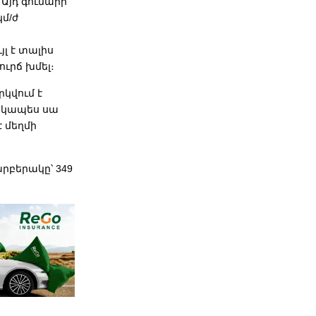
 Այդ գումարի
կմ/ժ
լ է տալիս
ւրճ խմել։
կվում է
խնիկապես սա
է մեղմի
րբերակը՝ 349