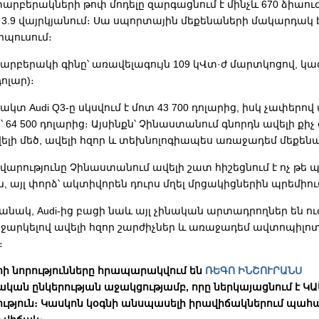
րբերակների թոփ մոդելը զարգացնում է մինչև 670 ձիաուժ 
 3.9 վայրկյանում։ Սա սպորտային մեքենաների մակարդակ 
րպուսում։
րբերակի գինը՝ առավելագույն 109 կՎտ·ժ մարտկոցով, կազմ
դոլար)։
ակտ Audi Q3-ը սկսվում է մոտ 43 700 դոլարից, իսկ չափերով
n-ը՝ 64 500 դոլարից։ Այսինքն՝ Չինաստանում գնորդն ավելի քի
ելի մեծ, ավելի հզոր և տեխնոլոգիապես առաջադեմ մեքեն
վարությունը Չինաստանում ավելի շատ հիշեցնում է ոչ թե
ն, այլ փորձ՝ ակտիվորեն դուրս մղել մրցակիցներին պրեմի
անակ, Audi-ից բացի նաև այլ չինական արտադրողներ են ո
աջարկելով ավելի հզոր շարժիչներ և առաջադեմ ավտոպիլո
։
 նորությունները հրապարակվում են
ՌԵԳՈ ԻՆՇՈՒՐԱՆՍ
ան ընկերության աջակցությամբ, որը ներկայացնում է Կ
թյուն։ Կասկոն կօգնի անսպասելի իրավիճակներում պահպ