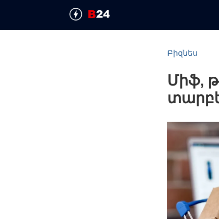
Բիզնես
Միֆ, թ
տարբ