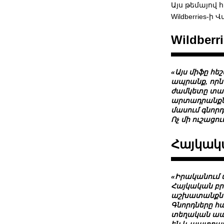
Այս թեմայով
Wildberries-
Wildber
«Այս միֆը հե
ապրանք, որն
ժամկետը տատա
արտադրանքն ա
մասում գնոր
Ոչ մի ուշացո
Հայկակ
«Իրականում 
Հայկական բրե
աշխատանքներ 
Գնորդները հ
տեղական ապրա
են և պատրա