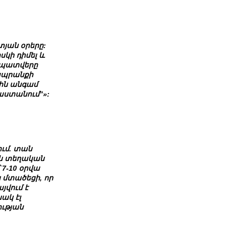
տյան օրերը:
սկի դիմել և
ց պատվերը
 ապրանքի
ջին անգամ
աստանում”
»:
ւմ. տան
յն տեղական
7-10 օրվա
կ մտածեցի, որ
յվում է
ակ էլ
ության