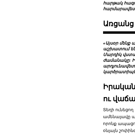
հարթակ հագո
հարմարավետո
Առցանց
«Այսօր մենք 
աշխատում են
Մարդիկ վստահ
ժամանակը: Ի
արդյունավետո
կարծրատիպե
Իրական 
ու վաճ
Տեղի ունեցո
ամենալավը պ
որոնք ապացո
օնլայն շոփին