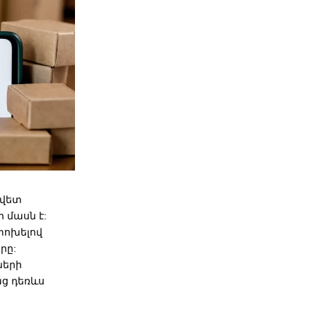
ավետ
 մասն է:
փոխելով
րը:
ների
աց դեռևս