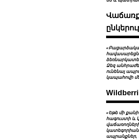
Վաճառք
ընկերու
«Բացարձակապե
հավասարեցնո
ձեռնարկատեր
Ձեզ անհրաժե
ունենալ ապր
կապահովի մե
Wildber
«Եթե մի քան
հագուստի և 
վաճառողների
կատեգորիանե
ապրանքներ, 