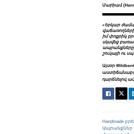
Մարիամ (Hand
«Երկար ժամա
վաճառողների 
իմ փոքրիկ բ
սկսվեց բառաց
ապրանքները 
շուկայի ու ս
Այսօր Wildber
աստիճանաբար
դարձնելով ավ
Handmade բր
Ապրանքներ