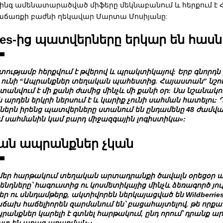
 հինգ ամենատարածված միֆերը մեկնաբանում և հերքում է
ի Վաճառքի բաժնի ղեկավար Մարտա Մոսիյանը:
ries-ից պատվերները երկար են հասն
շտությամբ հերքվում է թվերով և պրակտիկայով: Երբ գնորդն 
 ունի
“Ապրանքներ տեղական պահեստից. Հայաստան”
նշո
նվում է մի քանի ժամից մինչև մի քանի օր: Սա նշանակում
րդեն երկրի ներսում է և կարիք չունի սահման հատելու: 
դներն իրենց պատվերները ստանում են ընդամենը 48 ժամվա
ւմ սահմանին կամ բարդ միջազգային լոգիստիկա»:
ան ապրանքներ չկան
մեր հարթակում տեղական արտադրանքի ծավալն օրեցօր աճ
նդները՝ հագուստից ու կոսմետիկայից մինչև ձեռագործ յո
ու սննդամթերք, ակտիվորեն ներկայացված են Wildberries
աճախ հաճելիորեն զարմանում են՝ բացահայտելով, թե որքա
նքներ կարելի է գտնել հարթակում, ընդ որում՝ դրանք ար
ստ են արագ առաքման»: