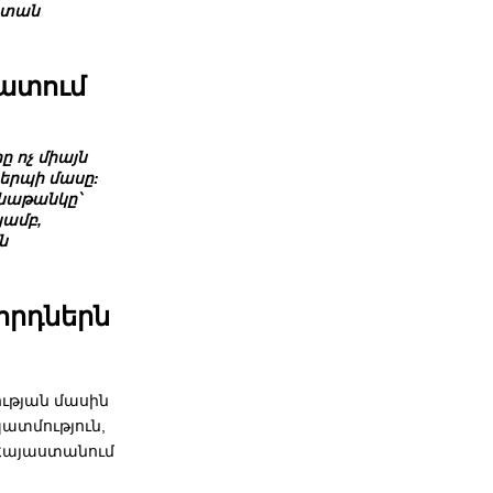
ն տան
խատում
ը ոչ միայն
կերպի մասը:
ենաթանկը՝
յամբ,
ն
որդներն
ւթյան մասին
ատմություն,
 Հայաստանում