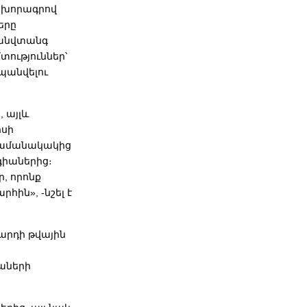
 խորագրով
երը
 անվտանգ
տություններ՝
պանվելու
 այլև
իսի
 ժամանակակից
գիաներից։
, որոնք
ին», -նշել է
արդի թվային
իաների