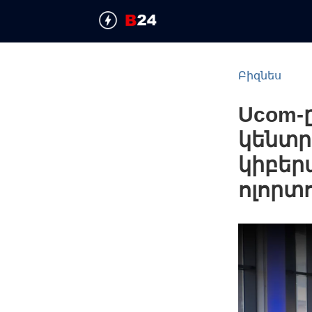
Բիզնես
Ucom-
կենտր
կիբեր
ոլորտ