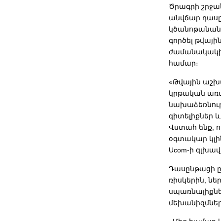
Ծրագրի շրջա
անվճար դասը
կծանոթանան 
գործել թվայի
ժամանակակից
համար։
«Թվային աշխա
կրթական առա
նախաձեռնութ
գիտելիքներ 
Վստահ ենք, ո
օգտակար կլի
Ucom-ի գլխավ
Դասընթացի ը
ռիսկերին, ն
սպառնալիքնե
մեխանիզմներ