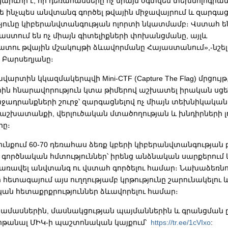
արևոր է, որ դեռահասները ոչ միայն օգտվեն տեխնոլոգիան
 ինչպես անվտանգ գործել թվային միջավայրում և զարգաց
յունը կիբերանվտանգության ոլորտի նկատմամբ։ Վստահ են
աստում են ոչ միայն գիտելիքների փոխանցմանը, այլև
ւ թվային մշակույթի ձևավորմանը Հայաստանում»,-նշել 
 Բարսեղյանը։
արտին կկազմակերպվի Mini-CTF (Capture The Flag) մրցույթ,
ին հնարավորություն կտա թիմերով աշխատել իրական սց
ջադրանքների շուրջ՝ զարգացնելով ոչ միայն տեխնիկական 
ն աշխատանքի, վերլուծական մտածողության և խնդիրների լ
րը։
ւնքում 60-70 դեռահաս ձեռք կբերի կիբերանվտանգության
 գործնական հմտություններ՝ իրենց անձնական սարքերում 
 առավել անվտանգ ու վստահ գործելու համար։ Նախաձեռնո
 հետագայում այս ուղղությամբ կրթությունը շարունակելու 
ն հետաքրքրություններ ձևավորելու համար։
ամասներին, մասնակցության պայմաններին և գրանցման 
նոթանալ ՄԻԿ-ի պաշտոնական կայքում՝
https://tr.ee/1cVIxo
: