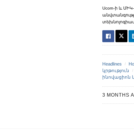
Ucom-ի և ՄԻԿ
անվտանգությ
տեխնոլոգիա
Headlines
Ho
կրթություն
ինովացիոն 
3 MONTHS 