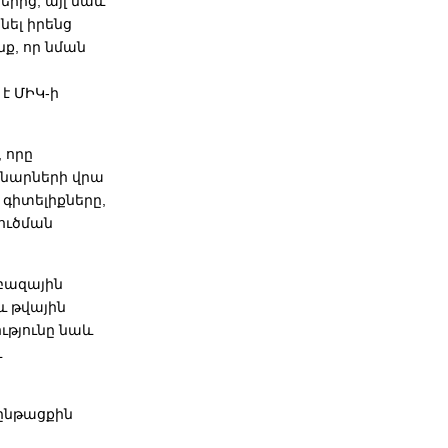
երից, այլ նաև
նել իրենց
ք, որ նման
է ՄԻԿ-ի
 որը
ենարների վրա
գիտելիքները,
ուծման
 բազային
և թվային
ւթյունը նաև
և
ընթացքին