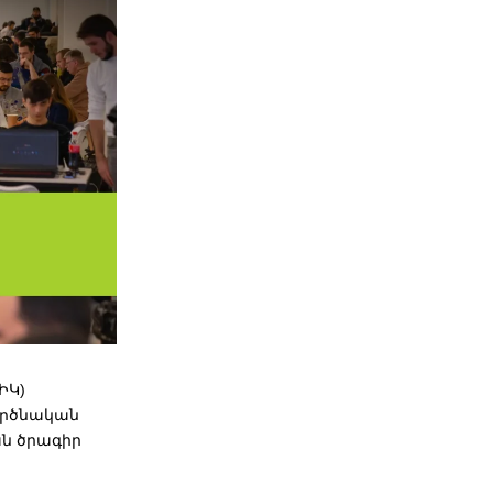
ԻԿ)
գործնական
ան ծրագիր