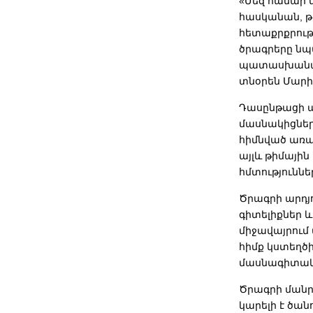
«Մեզ համար կ
հասկանան, թե
հետաքրքրութ
ծրագրերը նպ
պատասխանատո
տնօրեն Մարի
Դասընթացի ավ
մասնակիցներ
հիմնված առա
այլև թիմայի
հմտություննե
Ծրագրի արդյո
գիտելիքներ և
միջավայրում
հիմք կստեղծի
մասնագիտակա
Ծրագրի մանր
կարելի է ծա