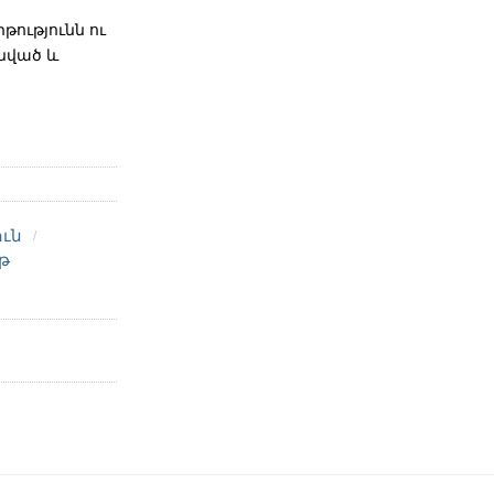
թությունն ու
նված և
ւն
թ