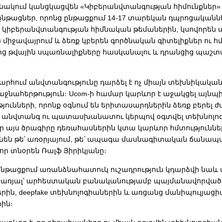
նակում կանցկացվեն «Կիբերանվտանգության հիմունքներ»
նթացներ, որոնց ընթացքում 14-17 տարեկան դպրոցականն
կիբերանվտանգության հիմնական թեմաներին, կսովորեն
ն միջավայրում և ձեռք կբերեն գործնական գիտելիքներ ու հմ
 թվային սպառնալիքները հասկանալու և դրանցից պաշտ
րհում անվտանգությունը դարձել է ոչ միայն տեխնիկական,
ջնահերթություն։ Ucom-ի համար կարևոր է աջակցել այնպ
յունների, որոնք օգնում են երիտասարդներին ձեռք բերել
և անվտանգ ու պատասխանատու կերպով օգտվել տեխնոլո
ր այս ծրագիրը դեռահասներին կտա կարևոր հմտություններ
նեն թե՛ առօրյայում, թե՛ ապագա մասնագիտական ճանապարհ
որ տնօրեն Ռալֆ Յիրիկյանը։
նթացքում առանձնահատուկ ուշադրություն կդարձվի նաև 
երառյալ՝ արհեստական բանականությամբ պայմանավորված
րին, deepfake տեխնոլոգիաներին և առցանց մանիպուլյաց
ին։