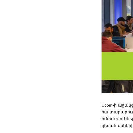
Ucom-ի աջակ
հայտարարում
հմտությունն
դեռահասների