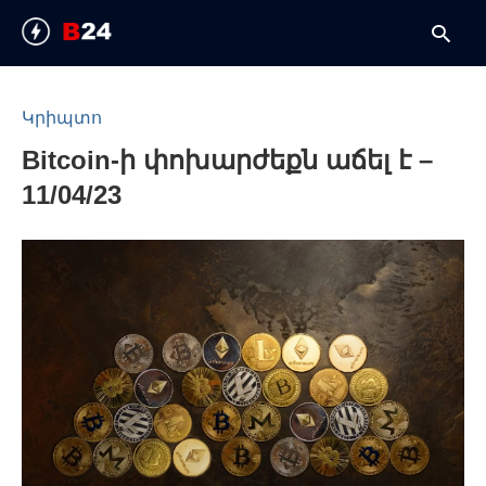
Կրիպտո
Bitcoin-ի փոխարժեքն աճել է –
T
y
11/04/23
s
q
a
h
e