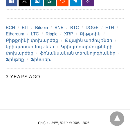
BCH
BIT
Bitcoin
BNB
BTC
DOGE
ETH
Ethereum
LTC
Ripple
XRP
Բիթքոին
Բիթքոինի փոխարժեք
Թվային արժույթներ
կրիպտոարժույթներ
Կրիպտոարժույթների
փոխարժեք
ֆինանսական տեխնոլոգիաներ
Ֆինթեք
Ֆինտեխ
3 YEARS AGO
Բիզնես 24™, B24™ © 2008 - 2026