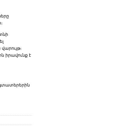
ները
ր։
ղտնի
ել
վարույթ։
ն իրավունք է
օգտատերերին