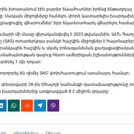
րին խոստանում էին բարձր եկամուտներ իրենց ենթադրյալ
ից: Սակայն միջոցները հանելու փորձ կատարելիս խարդախ
լրացուցիչ վճարումներ՝ իբր եկամտահարկ վճարելու համա
ւմարի մի մասը վերականգնվել է 2023 թվականին: ԱՄՆ Գա
ը (SAS)
օտարերկրյա բանկի հաշվին միջոցներ է հայտնաբեր
բանկային հաշվին և սկսել բռնագանձման քաղաքացիական 
մաձայնության գալուց հետո ամերիկյան իշխանությունների
րձնել 7 մլն դոլար։
հորդորել են դիմել
SAS
՝ փոխհատուցում ստանալու համար։
որ փետրվարի 28-ին Օհայոյի նահանգի դատախազությունը 
 խարդախներից առգրավված 8.2 միլիոն դոլարը։
տո
Վիրջինիա
Օհայո