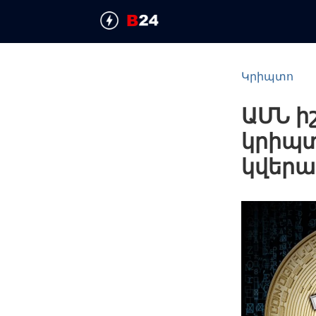
Կրիպտո
ԱՄՆ ի
կրիպտ
կվերա