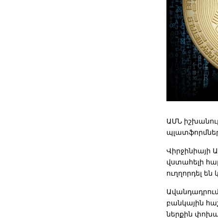
ԱՄՆ իշխանութ
պլատֆորմներ
Վիրջինիայի 
վ
ստահելի հա
ուղղորդել են 
Ավանդադրու
բանկային հա
ներքին փոխա