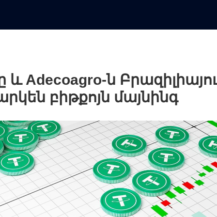
-ը և Adecoagro-ն Բրազիլիայո
արկեն բիթքոյն մայնինգ