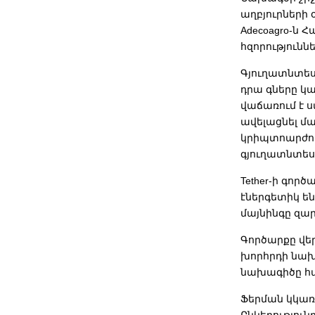
աղբյուրների 
Adecoagro-ն 
հզորություննե
Գյուղատնտես
դրա գները կայ
վաճառում է ս
ավելացնել մա
կրիպտոարժու
գյուղատնտես
Tether-ի գոր
էներգետիկ ե
մայնինգը զար
Գործարքը վեր
խորհրդի նախ
նախագիծը հա
Ֆերման կկառա
Ընկերություն