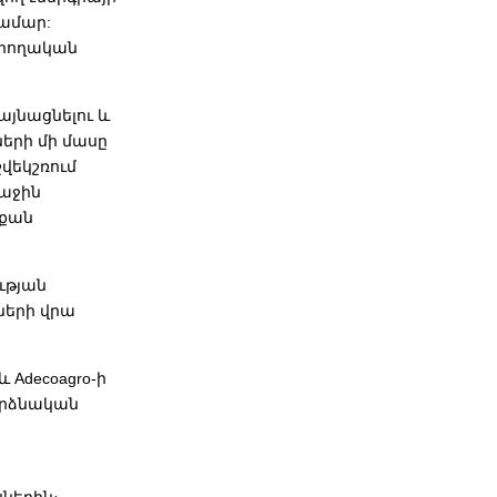
համար:
դրողական
այնացնելու և
ների մի մասը
շվեկշռում
ռաջին
րքան
ության
ների վրա
 Adecoagro-ի
որձնական
սներին։