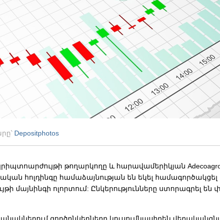
արը՝
Depositphotos
ն կրիպտոարժույթի թողարկողը և հարավամերիկյան Adecoagr
ական հոլդինգը համաձայնության են եկել համագործակցել
թի մայնինգի ոլորտում: Ընկերությունները ստորագրել են
անակներում գործընկերները կուսումնասիրեն վերականգնվ