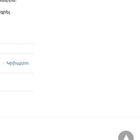
գրել
Կրիպտո