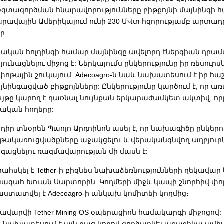
օգտագործման հնարավորությունները բիթքոյնի մայնինգի 
Հարավային Ամերիկայում ունի 230 ՄՎտ հզորությամբ արտա
ր:
ական հոլդինգի համար մայնինգը ավելորդ էներգիան դրամ
ունացնելու միջոց է: Ներկայումս ընկերությունը իր ռեսուրս
փոթային շուկայում: Adecoagro-ն նաև նախատեսում է իր հա
յնինգացված բիթքոյնները: Ընկերությունը կարծում է, որ ա
յթը կարող է դառնալ նույնքան երկարաժամկետ ակտիվ, ո
ական հողերը:
ծադիր տնօրեն Պաոլո Արդոինոն ասել է, որ նախագիծը ընկեր
նթակառուցվածքները աջակցելու և վերականգնվող աղբյուր
գացնելու ռազմավարության մի մասն է:
ահսկել է Tether-ի բիզնես նախաձեռնությունների ղեկավար և
ագահ Խուան Սարտորին: Կողմերի միջև կապի շնորհիվ փ
ստատվել է Adecoagro-ի անկախ կոմիտեի կողմից։
վարվի Tether Mining OS օպերացիոն համակարգի միջոցով:
ը նախատեսում է այն բաց կոդով գործարկել առաջիկա ամի