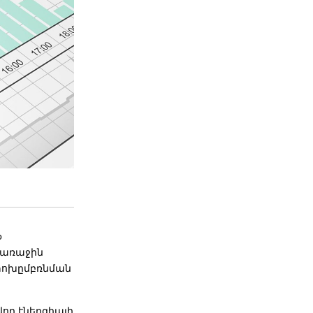
o
 առաջին
 փոխըմբռնման
ող էներգիայի