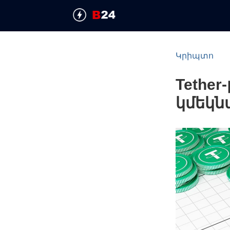
Կրիպտո
Tether
կմեկն