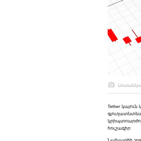
Լուսանկ
Tether կայու
գյուղատնտես
կրիպտոարժույ
հուշագիր:
Նախագծի շրջ