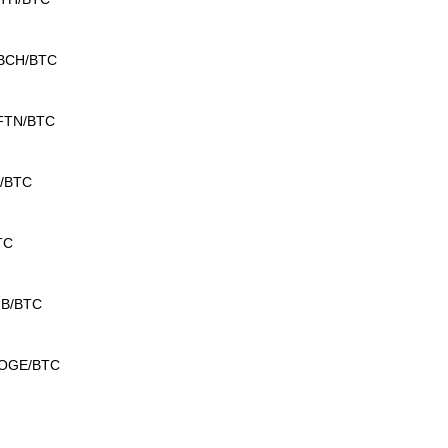
 BCH/BTC
 FTN/BTC
P/BTC
TC
NB/BTC
DOGE/BTC