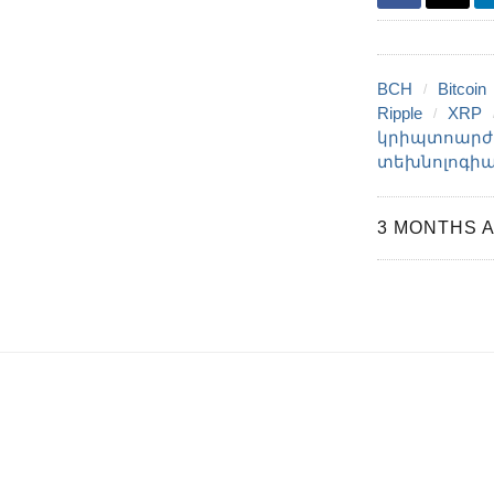
BCH
Bitcoin
Ripple
XRP
կրիպտոարժո
տեխնոլոգի
3 MONTHS 