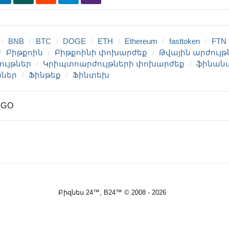
BNB
BTC
DOGE
ETH
Ethereum
fasttoken
FTN
Բիթքոին
Բիթքոինի փոխարժեք
Թվային արժույթ
ւյթներ
Կրիպտոարժույթների փոխարժեք
ֆինան
աներ
Ֆինթեք
Ֆինտեխ
AGO
Բիզնես 24™, B24™ © 2008 - 2026