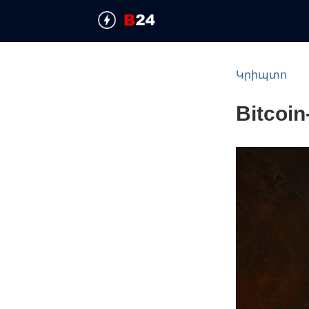
Կրիպտո
Bitcoi