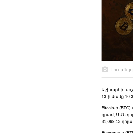
Լուսանկ
Աշխարհի խոշո
13-ի ժամը 10:
Bitcoin-ի (BT
դրամ, ԱՄՆ դո
81,069.13 դոլա
Ethereum-ի (E