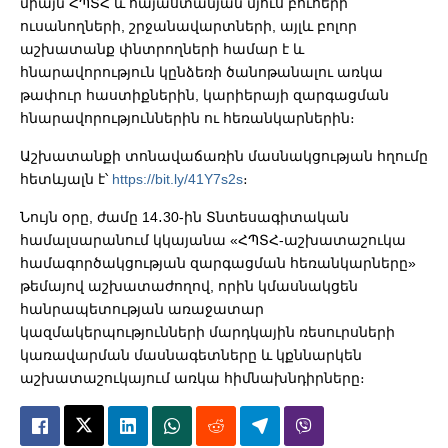
միայն ՀՊՏՀ և հայաստանյան մյուս բուհերի
ուսանողների, շրջանավարտների, այլև բոլոր
աշխատանք փնտրողների համար է և
հնարավորություն կընձեռի ծանոթանալու առկա
թափուր հաստիքներին, կարիերայի զարգացման
հնարավորություններին ու հեռանկարներին։
Աշխատանքի տոնավաճառին մասնակցության հղումը
հետևյալն է՝
https://bit.ly/41Y7s2s
։
Նույն օրը, ժամը 14․30-ին Տնտեսագիտական
համալսարանում կկայանա «ՀՊՏՀ-աշխատաշուկա
համագործակցության զարգացման հեռանկարները»
թեմայով աշխատաժողով, որին կմասնակցեն
հանրապետության առաջատար
կազմակերպությունների մարդկային ռեսուրսների
կառավարման մասնագետները և կքննարկեն
աշխատաշուկայում առկա հիմնախնդիրները։