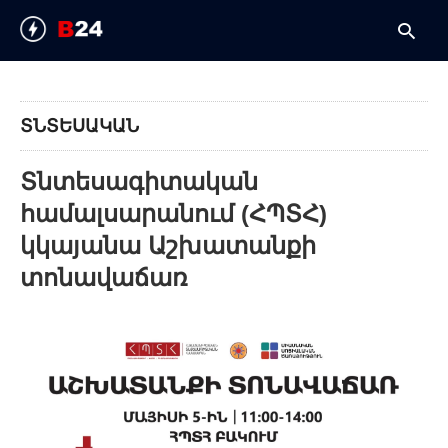
ՏՆՏԵՍԱԿԱՆ
T
y
Տնտեսագիտական
s
q
համալսարանում (ՀՊՏՀ)
a
h
կկայանա Աշխատանքի
e
տոնավաճառ