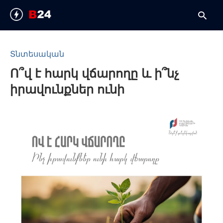
Տնտեսական
Ո՞վ է հարկ վճարողը և ի՞նչ
T
y
իրավունքներ ունի
s
q
a
h
e