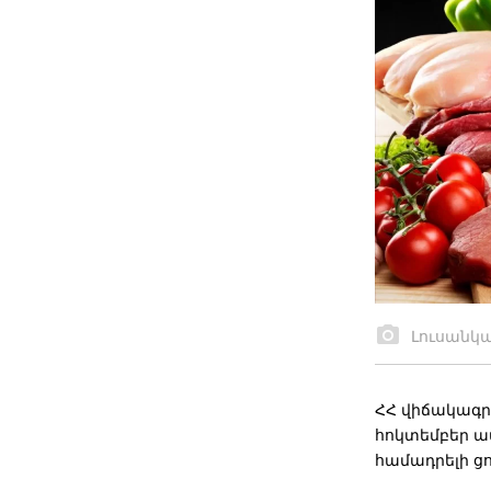
Լուսանկ
ՀՀ վիճակագր
հոկտեմբեր ամ
համադրելի ց