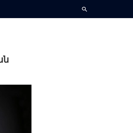
Type
your
searc
նն
query
and
hit
enter: