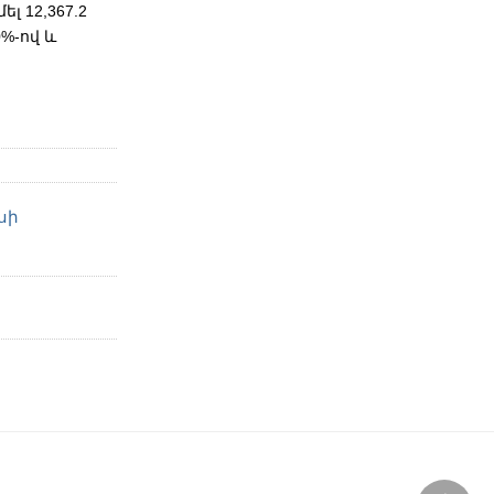
լ 12,367.2
%-ով և
սի