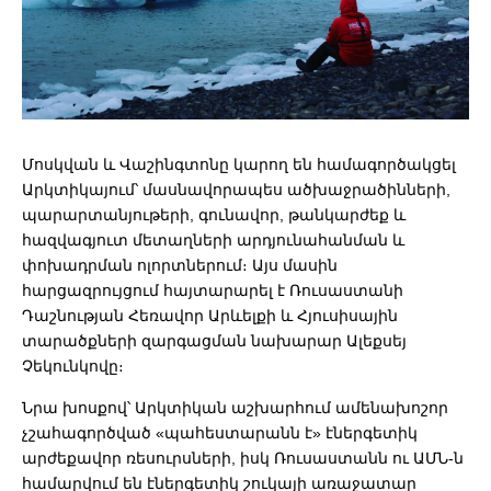
Մոսկվան և Վաշինգտոնը կարող են համագործակցել
Արկտիկայում՝ մասնավորապես ածխաջրածինների,
պարարտանյութերի, գունավոր, թանկարժեք և
հազվագյուտ մետաղների արդյունահանման և
փոխադրման ոլորտներում։ Այս մասին
հարցազրույցում հայտարարել է Ռուսաստանի
Դաշնության Հեռավոր Արևելքի և Հյուսիսային
տարածքների զարգացման նախարար Ալեքսեյ
Չեկունկովը։
Նրա խոսքով՝ Արկտիկան աշխարհում ամենախոշոր
չշահագործված «պահեստարանն է» էներգետիկ
արժեքավոր ռեսուրսների, իսկ Ռուսաստանն ու ԱՄՆ-ն
համարվում են էներգետիկ շուկայի առաջատար