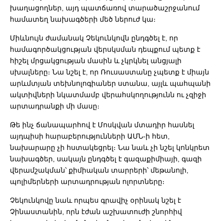
խաղացողներ, այդ պատճառով տարածաշրջանում
համատեղ նախագծերի մեծ ներուժ կա։
Միևնույն ժամանակ Չեկունկովն ընդգծել է, որ
համագործակցության վերսկսման դեպքում պետք է
հիշել մրցակցության մասին և չկրկնել անցյալի
սխալները։ Նա նշել է, որ Ռուսաստանը չպետք է միայն
արևմտյան տեխնոլոգիաներ ստանա, այլև պահպանի
ակտիվների նկատմամբ վերահսկողությունն ու չզիջի
արտադրանքի մի մասը։
Թե ինչ ճանապարհով է Մոսկվան մտադիր հասնել
այդպիսի հարաբերությունների ԱՄՆ-ի հետ,
նախարարը չի հստակեցրել։ Նա նաև չի նշել կոնկրետ
նախագծեր, սակայն ընդգծել է գազաքիմիայի, գազի
վերամշակման՝ քիմիական տարրերի՝ մեթանոլի,
պոլիմերների արտադրության ոլորտները։
Չեկունկովը նաև որպես գրավիչ օրինակ նշել է
Չինաստանին, որն էժան աշխատուժի շնորհիվ