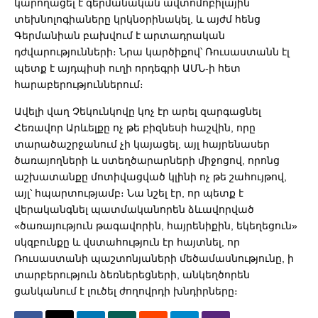
կարողացել է գերմանական ավտոմոբիլային
տեխնոլոգիաները կրկնօրինակել, և այժմ հենց
Գերմանիան բախվում է արտադրական
դժվարությունների։ Նրա կարծիքով՝ Ռուսաստանն էլ
պետք է այդպիսի ուղի որդեգրի ԱՄՆ-ի հետ
հարաբերություններում։
Ավելի վաղ Չեկունկովը կոչ էր արել զարգացնել
Հեռավոր Արևելքը ոչ թե բիզնեսի հաշվին, որը
տարածաշրջանում չի կայացել, այլ հայրենասեր
ծառայողների և ստեղծարարների միջոցով, որոնց
աշխատանքը մոտիվացված կլինի ոչ թե շահույթով,
այլ՝ հպարտությամբ։ Նա նշել էր, որ պետք է
վերականգնել պատմականորեն ձևավորված
«ծառայություն թագավորին, հայրենիքին, եկեղեցուն»
սկզբունքը և վստահություն էր հայտնել, որ
Ռուսաստանի պաշտոնյաների մեծամասնությունը, ի
տարբերություն ձեռներեցների, անկեղծորեն
ցանկանում է լուծել ժողովրդի խնդիրները։