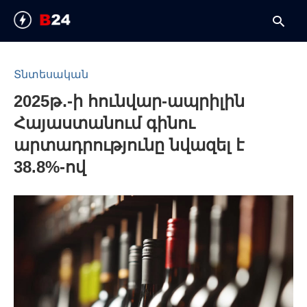
Տնտեսական
2025թ․-ի հունվար-ապրիլին
T
y
Հայաստանում գինու
s
q
արտադրությունը նվազել է
a
h
38.8%-ով
e