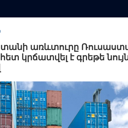
ն
տանի առևտուրը Ռուսաստ
հետ կրճատվել է գրեթե նույ
վ