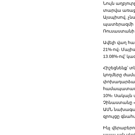
Նույն աղբյու
տարվա առաջին
Այսպիսով, չն
պատերազմի 
Ռուսաստանի և
Ավելի վաղ հ
21%-ով։ Մայ
13.08%-ով՝ կա
Հիշեցնենք՝ 
կողմերը ժամ
փոխադարձաբա
համապատասխա
10%։ Սակայն
Չինաստանը «
ԱՄՆ նախագահ
զրույցը գնա
Ինչ վերաբեր
ապա այն սկսե