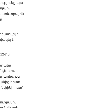
ությունը այս
ոլար։
ջև առևտրային
ը
րճատվել է
վազել է
12-ին
ստանը
նչև 30% և
արարեց, թե
րանից հետո
ինփինի հետ՝
ությանը,
կանին այն