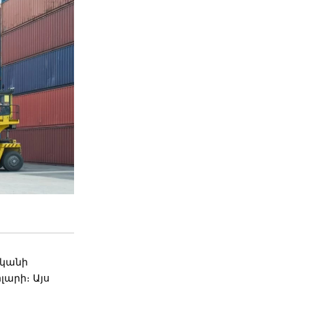
ականի
լարի։ Այս