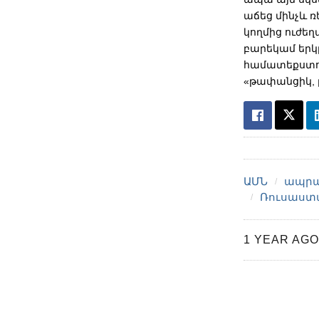
աճեց մինչև 
կողմից ուժե
բարեկամ երկ
համատեքստու
«թափանցիկ, 
ԱՄՆ
ապրա
Ռուսաստ
1 YEAR AGO