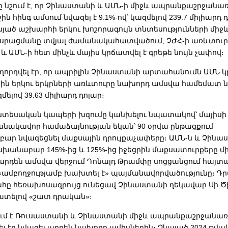
րը նշում է, որ Չինաստանի և ԱՄՆ-ի միջև ապրանքաշրջանառ
 հինգ ամսում նվազել է 9.1%-ով՝ կազմելով 239.7 միլիարդ դ
այած աշխարհի երկու խոշորագույն տնտեսությունների մի
սրացմանը տվյալ ժամանակահատվածում, ՉԺՀ-ի առևտուր
 ԱՄՆ-ի հետ մինչև մայիս կրճատվել է գրեթե նույն չափով։
աղորդվել էր, որ ապրիլին Չինաստանի արտահանումն ԱՄՆ կ
իսին երկու երկրների առևտուրը նախորդ ամսվա համեմատ ն
զմելով 39.63 միլիարդ դոլար։
տնտեսական կապերի խզումը կանխելու նպատակով՝ մայիսի 
անակավոր համաձայնության եկան՝ 90 օրվա ընթացքում
ր նվազեցնել մաքսային դրույքաչափերը։ ԱՄՆ-ն և Չինա
նաբար 145%-ից և 125%-ից իջեցրին մաքսատուրքերը մի
 արդեն ամսվա վերջում Դոնալդ Թրամփը սոցցանցում հայտ
ամբողջությամբ խախտել է» պայմանավորվածությունը։ Դ
ը հեռախոսազրույց ունեցավ Չինաստանի ղեկավար Սի Ծ
հատելով «շատ դրական»։
ում է Ռուսաստանի և Չինաստանի միջև ապրանքաշրջանառ
լ էր նվազել արդեն նախորդ ամիսներին։ Չնայած 2024 թվա