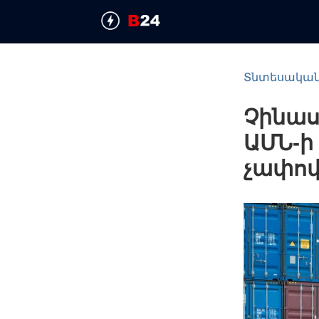
Տնտեսակա
Չինաս
ԱՄՆ-ի 
չափո