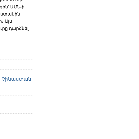
ին՝ ԱՄՆ-ի
սաստանին
։ Այս
ւրը դարձնել
Չինաստան