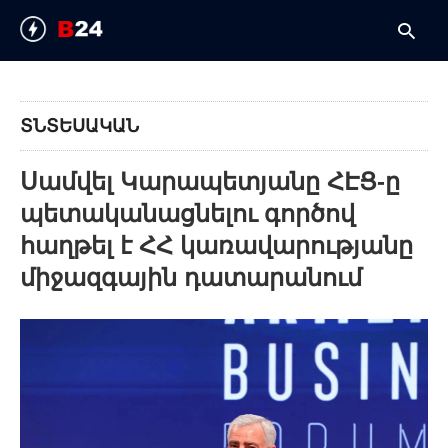
ՏՆՏԵՍԱԿԱՆ
T
y
Սամվել Կարապետյանը ՀԷՑ-ը
s
q
պետականացնելու գործով
a
h
հաղթել է ՀՀ կառավարությանը
e
միջազգային դատարանում