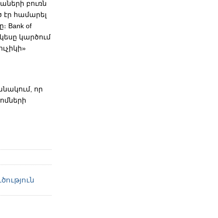
իաների բուռն
 էր համարել
 Bank of
 կեսը կարծում
ուչիկի»
անակում, որ
քոմների
ւծություն