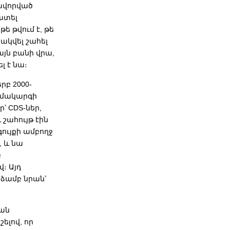
ավորված
ատել
ե թվում է, թե
ճակվել շահել
այն բանի վրա,
լ է նա։
րբ 2000-
ամակարգի
՝ CDS-ներ,
շահույթ էին
ույքի ամբողջ
, և նա
բ
։ Այդ
նձամբ նրան՝
կան
ելով, որ