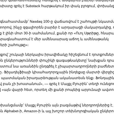
ների գնահատումները հասցրել է անկայուն բարձր մակարդա
իստը գրել է Substack հարթակում իր փակ բլոգում, փոխանց
ի գնահատմամբ՝ Nasdaq 100-ը վաճառվում է շահույթի նկատմ
տորով, ինչը զգալիորեն բարձր է արդարացի մակարդակից, 
 է լինի մոտ 30-ի սահմանում, քանի որ «Ուոլ Սթրիթը, հնարա
գերագնահատում է մեր ամենաարագ աճող և ամենաթանկ
երի շահույթը»։
քով՝ շուկայի ներկայիս իրավիճակը հիշեցնում է դոտքոմներ
ն ընկերությունների փուչիկի գագաթնակետը՝ նախքան դրա 
ստում նա առանձին ընդգծել է չիպարտադրողների բաժնետ
ը․ Ֆիլադելֆիայի կիսահաղորդչային ինդեքսը մարտի վերջից
նք պատմական իրադարձության ականատեսն ենք։ Ֆոնդային 
 բան չի խոստանում», — գրել է Մայքլ Բյուրին՝ տեղի ունեցո
«այն վայրի հետ, որտեղ մի քանի րոպեից արյունալի ավտ
փոխանցմամբ՝ Մայքլ Բյուրին այն բազմաթիվ ներդրողներից է,
 Alphabet-ի, Amazon-ի և այլ խոշոր տեխնոլոգիական ընկերու