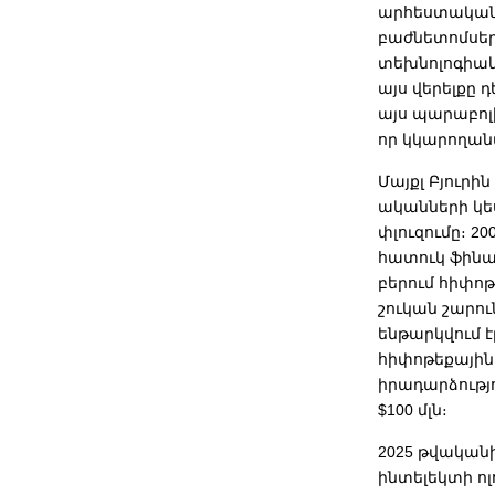
արհեստական 
բաժնետոմսերի
տեխնոլոգիակա
այս վերելքը դ
այս պարաբոլի
որ կկարողանա
Մայքլ Բյուրի
ականների կե
փլուզումը։ 2
հատուկ ֆինա
բերում հիփո
շուկան շարու
ենթարկվում է
հիփոթեքային
իրադարձությո
$100 մլն։
2025 թվական
ինտելեկտի ոլ