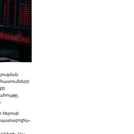
փլուզման
ահատումների
բի
ահույթը,
։
մի հերոսի
 «պարաբոլիկ»