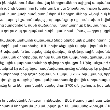
ինտելեկտում մեծածավալ ներդրումների ալիքով պայման
 աճով։ Ներդրողը խորհուրդ է տվել ֆիքսել շահույթը և կրճ
ն հատվածի բաժնետոմսերում ներդրումները։ «Նույնիսկ եթ
եռ կարող է շարունակվել, յուրաքանչյուր ոք, ում բախտ է վի
կ շարժերից և ով չի վաճառում, խաղադրույք է կատարում 
 դուրս գալ գագաթնակետին կամ դրան մոտ», — զգուշացրե
ն համաշխարհային ճանաչում ձեռք բերեց այն բանից հետո, ե
սերին կանխատեսեց ԱՄՆ հիփոթեքային վարկավորման հ
005 թվականին նա սկսեց գնել վարկային դեֆոլտային սվոփներ
նսական գործիքներ, որոնք նման էին ապահովագրության և 
թեքային պարտատոմսերի դեֆոլտի դեպքում։ Մինչ անշարժ գ
նակում էր աճել, նրա ռազմավարությունը անհեթեթ էր թվում
ր ներդրողների կոշտ ճնշմանը։ Սակայն 2007 թվականին, եր
 փուչիկը պայթեց, նրա կանխատեսումը լիովին արդարացավ
ւնը նրա ներդրողներին բերեց մոտ $700 մլն շահույթ, իսկ ա
ի հոկտեմբերին Amazon-ի ղեկավար Ջեֆ Բեզոսը արհեստա
որտում ներդրումային ակտիվությունն անվանեց «փուչիկ»՝ նշ