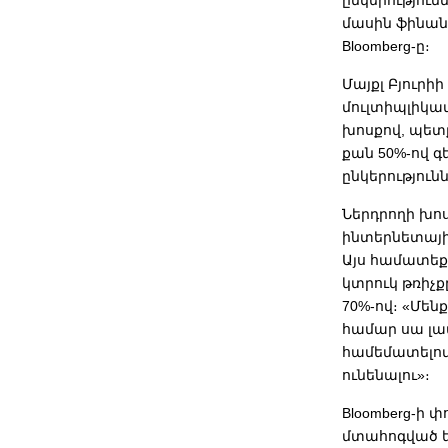
ընկերություն
մասին ֆինանս
Bloomberg-ը։
Մայքլ Բյուրի
մուլտիպլիկա
խոսքով, պետք
քան 50%-ով 
ընկերությունն
Ներդրողի խոս
ինտերնետայի
Այս համատեք
կտրուկ թռիչք
70%-ով։ «Մե
համար սա լավ
համեմատելով 
ունենալու»։
Bloomberg-ի 
մտահոգված են