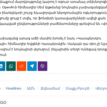
 դեպքում մարդկությունը կարող է օգուտ ստանալ տեխնոլոգ
 OpenAI-ի հիմնադիր Սեմ Ալթմանը նույնպես չափազանցված
նտելեկտի շուրջ ձևավորված ներդրումային ոգևորությունը։
րցումը ցույց է տվել, որ ֆոնդերի կառավարիչների ավելի քան
ետ կապված ընկերությունների բաժնետոմսերը գտնվում են «փ
 չափազանց արագ աճի մասին խոսել է նաև «Կասպերսկու
ի» հիմնադիր Եվգենի Կասպերսկին։ Սակայն դա դեռ չի նշ
սվում է նույնպիսի փլուզում, ինչպիսին տեղի ունեցավ դոտ
ում։
a
Headlines
ԱՄՆ
Ճգնաժամ
Մայքլ Բյուրի
Վերլո
AGO