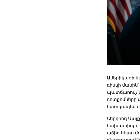
Ամերիկացի նե
ռիսկի մասին
պատճառով։ Նր
դոտքոմների փ
հատկապես մի
Ներդրող Մայքլ
նախատիպը, զգ
աճից հետո մ