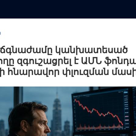
ն
ի ճգնաժամը կանխատեսած
ողը զգուշացրել է ԱՄՆ ֆոնդա
յի հնարավոր փլուզման մաս