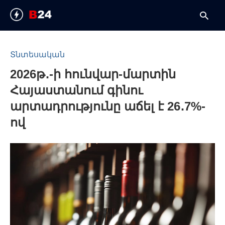
Տնտեսական
2026թ․-ի հունվար-մարտին
T
y
Հայաստանում գինու
s
q
արտադրությունը աճել է 26․7%-
a
h
ով
e