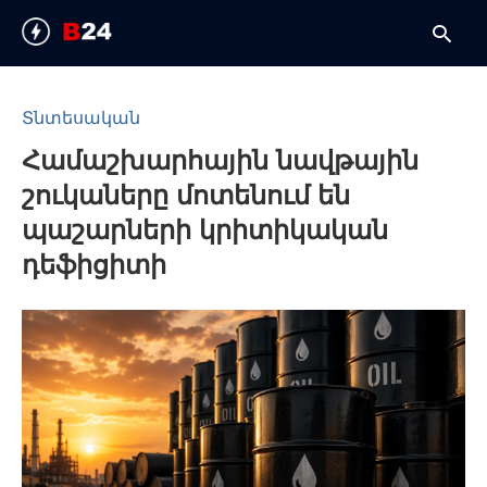
Տնտեսական
Համաշխարհային նավթային
T
y
շուկաները մոտենում են
s
q
պաշարների կրիտիկական
a
h
դեֆիցիտի
e