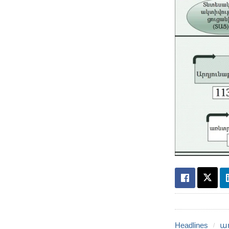
Headlines
ա