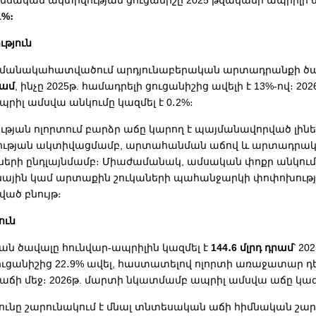
եսական ակտիվության ցուցանիշը 2025 թվականի ապրիլի
1%։
ւթյուն
ամանակահատվածում արդյունաբերական արտադրանքի ծա
րամ
, ինչը 2025թ. համադրելի ցուցանիշից ավելի է 13%-ով։ 20
րիլ ամսվա անկումը կազմել է 0․2%։
ւթյան ոլորտում բարձր աճը կարող է պայմանավորված լին
րության ակտիվացմամբ, արտահանման աճով և արտադրա
նների ընդլայնմամբ։ Միաժամանակ, ամսական փոքր անկում
ոնային կամ արտաքին շուկաների պահանջարկի փոփոխությ
ած բնույթ։
ուն
ան ծավալը հունվար-ապրիլին կազմել է
144․6 մլրդ դրամ
՝ 20
ուցանիշից 22․9% ավել, հաստատելով ոլորտի առաջատար դ
ճի մեջ։ 2026թ. մարտի նկատմամբ ապրիլ ամսվա աճը կազմե
ունը շարունակում է մնալ տնտեսական աճի հիմնական շարժ