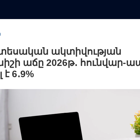
ն
տեսական ակտիվության
նիշի աճը 2026թ․ հունվար-ա
 է 6․9%