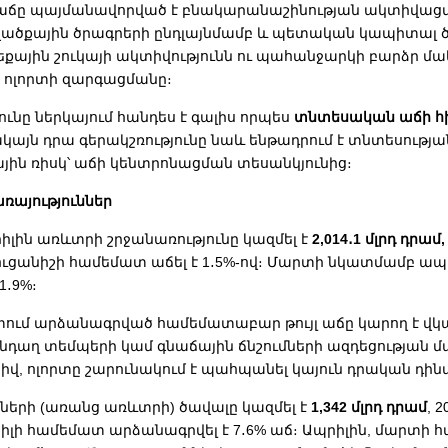
 աճը պայմանավորված է բնակարանաշինության ակտիվաց
ածքային ծրագրերի ընդլայնմամբ և պետական կապիտալ 
եքային շուկայի ակտիվությունն ու պահանջարկի բարձր մ
 ոլորտի զարգացմանը։
ւնը ներկայում հանդես է գալիս որպես
տնտեսական աճի հ
ակայն դրա գերակշռությունը նաև ենթադրում է տնտեսությա
յին ռիսկ՝ աճի կենտրոնացման տեսանկյունից։
ռայություններ
իլին առևտրի շրջանառությունը կազմել է
2,014․1 մլրդ դրամ,
ուցանիշի համեմատ աճել է 1․5%-ով։ Մարտի նկատմամբ ապ
1․9%։
տում արձանագրված համեմատաբար թույլ աճը կարող է վկա
դաղ տեմպերի կամ գնաճային ճնշումների ազդեցության մ
իվ, ոլորտը շարունակում է պահպանել կայուն դրական դի
նների (առանց առևտրի) ծավալը կազմել է
1,342 մլրդ դրամ
, 2
իլի համեմատ արձանագրվել է 7․6% աճ։ Ապրիլին, մարտի 