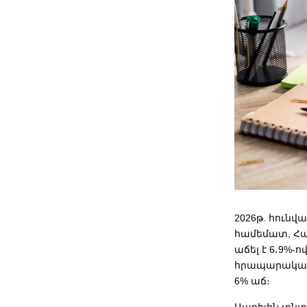
2026թ. հուն
համեմատ, Հ
աճել է 6․9%-ո
հրապարակած 
6% աճ։