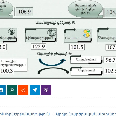
ռևտրաշրջանառություն
Արդյունաբերական արտադ