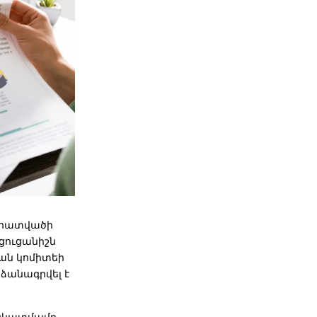
կահատվածի
ցուցանիշն
ան կոմիտեի
ձանագրվել է