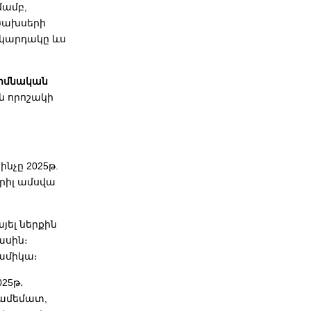
մամբ,
ծախսերի
ակարդակը ևս
իմնական
ն որոշակի
ինչը 2025թ.
րիլ ամսվա
յել ներքին
ասին։
նամիկա։
025թ․
համեմատ,