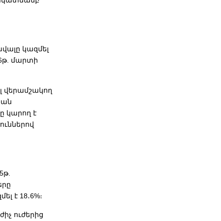
 նկատմամբ
վալը կազմել
26թ. մարտի
ել վերամշակող
կան
ը կարող է
ուններով
25թ.
երը
լ է 18․6%։
իչ ուժերից