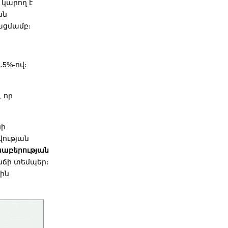
 կարող է
ան
ացմամբ։
․5%-ով։
 որ
նի
վության
նաբերության
 աճի տեմպեր։
քին