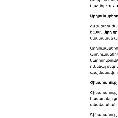
Ապրիլին տնտ
կազմել է
107․
Արդյունաբերո
Հաշվետու ժ
է
1,003 մլրդ դ
նկատմամբ ապ
Արդյունաբերո
արդյունաբե
կարողությու
ունենալ սեզ
պայմանավորվ
Շինարարությ
Շինարարությ
համադրելի ց
տնտեսական ա
Շինարարությ