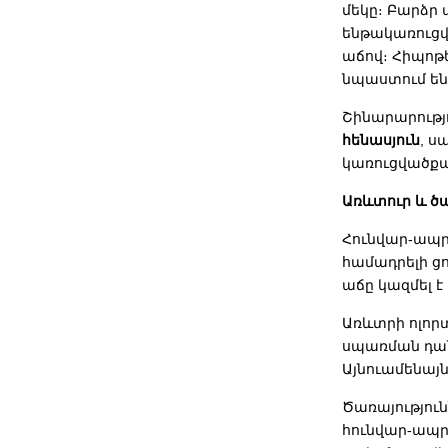
մեկը։ Բարձր
ենթակառուցվ
աճով։ Հիպոթ
նպաստում են
Շինարարությո
հենասյուն
, ս
կառուցվածքա
Առևտուր և ծա
Հունվար-ապր
համադրելի ց
աճը կազմել է 
Առևտրի ոլոր
սպառման դան
Այնուամենայն
Ծառայությու
հունվար-ապր