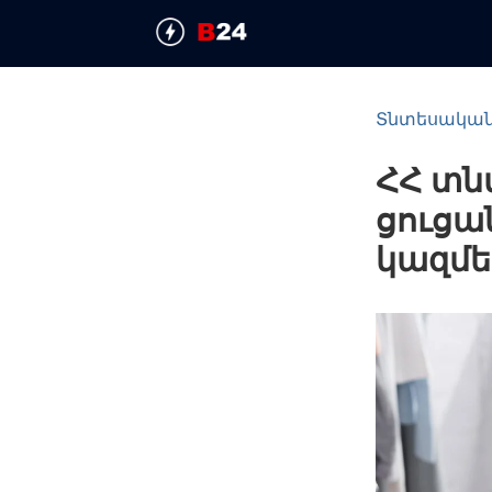
Տնտեսակա
ՀՀ տն
ցուցա
կազմել