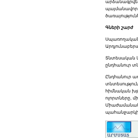
արձանագրվել 
պայմանավորվ
ծառայությու
Գների շարժ
Սպառողական գ
Արդյունաբեր
Տնտեսական և
ընդհանուր տ
Ընդհանուր ա
տնտեսությու
հիմնական խթ
ոլորտները, մ
Միաժամանակ,
պահանջարկի 