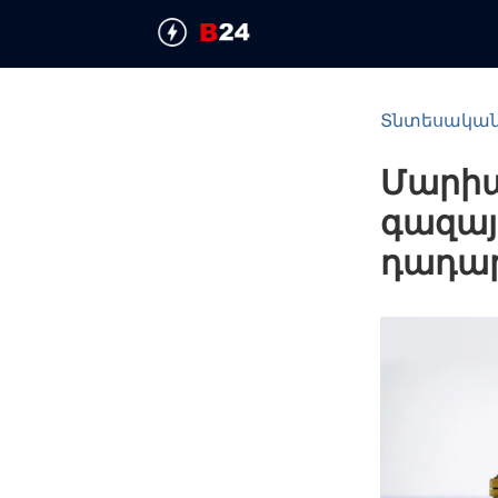
Տնտեսակա
Մարիա
գազայ
դադար