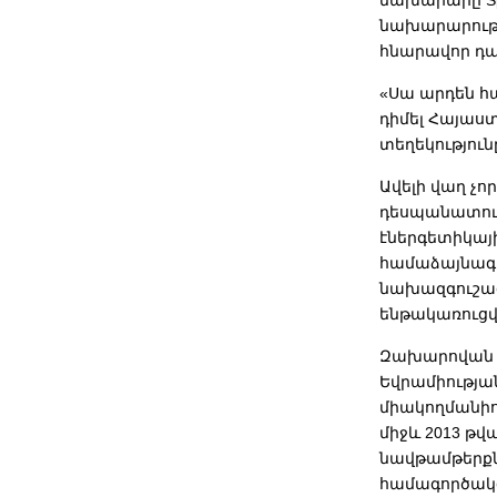
նախարարը Spu
նախարարությ
հնարավոր դա
«Սա արդեն հ
դիմել Հայաս
տեղեկություն
Ավելի վաղ չ
դեսպանատու
էներգետիկայ
համաձայնագր
նախազգուշա
ենթակառուց
Զախարովան ն
Եվրամիության
միակողմանիո
միջև 2013 թ
նավթամթերքն
համագործակց