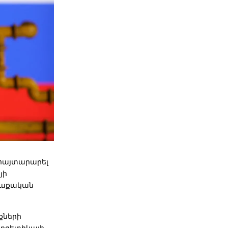
հայտարարել
յի
աղաքական
քների