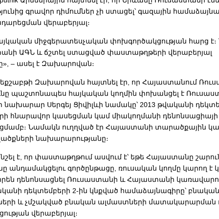
tnik Արմենիային հայտնել էր, որ Երևանը Ռուսաստանի էն
ունից գրավոր դիմումներ չի ստացել՝ գազային համաձայն
դարեցման վերաբերյալ։
այկական միջգերատեսչական փոխգործակցության հարց է։ 
տանի ԱԳՆ և ճշտել ստացված փաստաթղթերի վերաբերյալ
ը», – ասել է Զախարովան։
որեքշաբթի Զախարովան հայտնել էր, որ Հայաստանում Ռու
նը պաշտոնապես հայկական կողմին փոխանցել է Ռուսաս
ի նախարար Սերգեյ Ցիվիլևի նամակը՝ 2013 թվականի դեկտ
ի հնարավոր կասեցման կամ միակողմանի դենոնսացիայի
ցմամբ։ Նամակն ուղղված էր Հայաստանի տարածքային կ
վածքների նախարարությանը։
շել է, որ փաստաթղթում ասվում է՝ եթե Հայաստանը շարո
ը անդամակցելու գործընթացը, ռուսական կողմը կարող է 
րեն դենոնսացնել Ռուսաստանի և Հայաստանի կառավարու
վականի դեկտեմբերի 2-ին կնքված համաձայնագիրը՝ բնական
երի և չմշակված բնական ալմաստների մատակարարման 
ության վերաբերյալ։