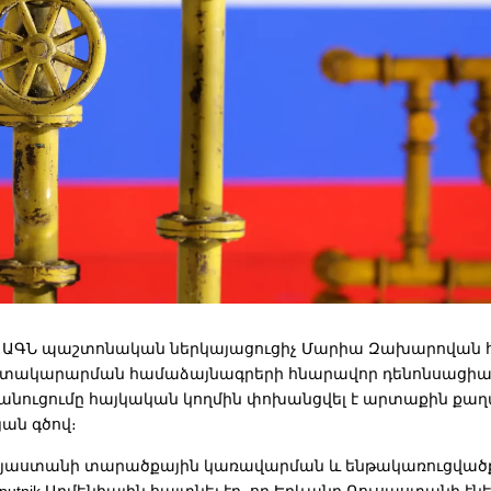
 ԱԳՆ պաշտոնական ներկայացուցիչ Մարիա Զախարովան 
մատակարարման համաձայնագրերի հնարավոր դենոնսացիա
ծանուցումը հայկական կողմին փոխանցվել է արտաքին ք
ան գծով։
այաստանի տարածքային կառավարման և ենթակառուցված