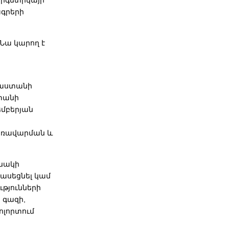
երգետիկայի
ագրերի
Նա կարող է
սաստանի
տանի
եմբերյան
առավարման և
ւնակի
կասեցնել կամ
թյունների
 գազի,
ոլորտում