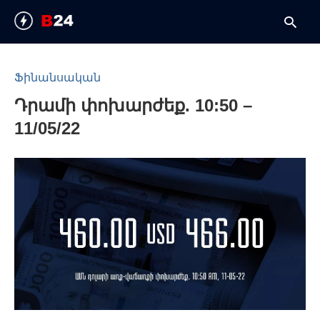
Ֆինանսական
Դրամի փոխարժեք. 10:50 –
T
y
11/05/22
s
q
a
h
e