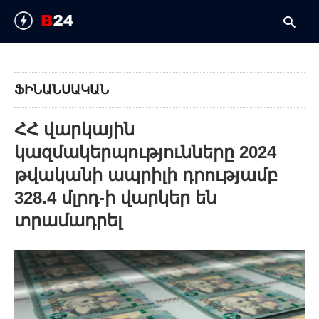
ՖԻՆԱՆՍԱԿԱՆ
T
y
ՀՀ վարկային
s
q
կազմակերպությունները 2024
a
h
թվականի ապրիլի դրությամբ
e
328.4 մլրդ-ի վարկեր են
տրամադրել