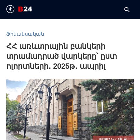
Ֆինանսական
ՀՀ առևտրային բանկերի
T
y
տրամադրած վարկերը՝ ըստ
s
q
ոլորտների․ 2025թ․ ապրիլ
a
h
e