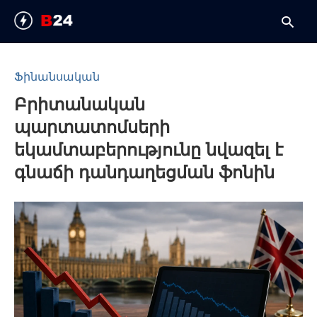
Ֆինանսական
Բրիտանական
T
y
պարտատոմսերի
s
q
եկամտաբերությունը նվազել է
a
h
գնաճի դանդաղեցման ֆոնին
e