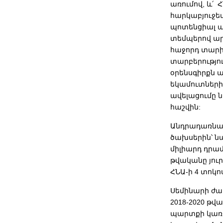
առումով, և՛ 
հարկաբյուջե
պոտենցիալ ա
տեմպերով արվ
հաջորդ տարի
տարբերությո
օրենսգիրքն ա
եկամուտների 
ավելացումը 
հաշվին:
Անդրադառնալ
ծախսերին՝ նա
միլիարդ դրա
թվականը յուր
ՀՆԱ-ի 4 տոկո
Սեմինարի ժա
2018-2020 թ
պարտքի կառա