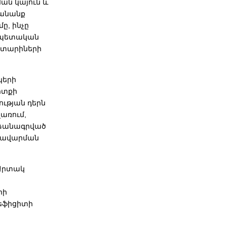
ան կայուն և
ղանանք
ը, ինչը
վ պետական
 տարիների
կերի
րտքի
ւթյան դերն
առում,
րձանագրված
առավարման
 Արտակ
րի
դեֆիցիտի