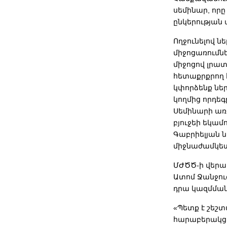
սեմինար, որ
ընկերության
Ողջունելով 
միջոցառումնե
միջոցով լրա
հետաքրքրող 
կփորձենք նե
կողմից որդե
Սեմինարի ա
բյուջեի եկա
Գաբրիելյան 
միջնաժամկետ
ՄԺԾԾ-ի վեր
Ատոմ Ջանջուզ
դրա կազմման
«Պետք է շեշ
հարաբերակցո