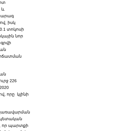
միտ
 և
ի արագ
ով, իսկ
0.1 տոկոսի
կային նոր
ագրվի
կան
կրճատման
յան
ւրջ 226
2020
վ, որը կլինի
 կառավարման
մ պետական
, որ պարտքի