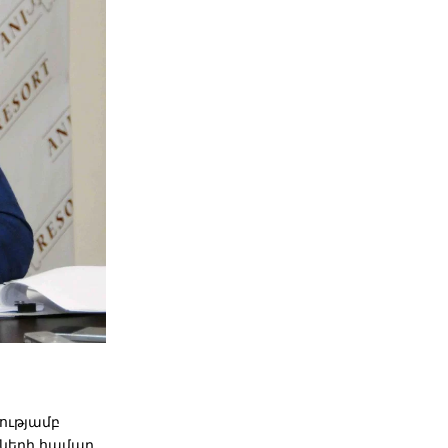
ությամբ
ղների համար