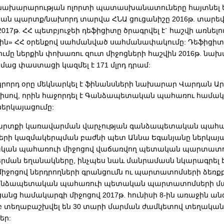
նախարարության ոլորտի պատասխանատուները հայտնել են
ան պարտք/նախորդ տարվա ՀՆԱ ցուցանիշը 2016թ. տարեվ
: 2017թ. ՀՀ պետբյուջեի դեֆիցիտը ծրագրվել է` հաշվի առնե
ն» ՀՀ օրենքով սահմանված սահմանափակումը: Դեֆիցիտ
ւմը ներքին փոխառու զուտ միջոցների հաշվին 2016թ. նա
իմաց փաստացի կազմել է 171 մլրդ դրամ:
կրորդ օրը մեկնարկել է ֆինանսների նախարար Վարդան Ա
ւլիսով, որին հաջորդել է Գանձապետական պահառու համա
երկայացումը:
րտքի կառավարման վարչության գանձապետական պահա
ի կազմակերպման բաժնի պետ Աննա Եգանյանը ներկայաց
ան պահառուի միջոցով վաճառվող պետական պարտատոմ
երման եղանակները, ինչպես նաև մանրամասն նկարագրել 
իջոցով ներդրողների գրանցումն ու պարտատոմսերի ձեռքբ
անձապետական պահառուի պետական պարտատոմսերի 
անց համակարգի միջոցով 2017թ. հունիսի 8-ին առաջին ա
բ տեղաբաշխվել են 30 տարի մարման ժամկետով տեղական 
եր: