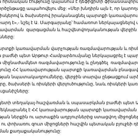
հիմնական էությունը կայանում է դեֆիցիտի ֆինանսավորմ
ծընթացը ապահովելու մեջ: «Մեր խնդիրն այն է, որ կարո
ռիսկերով և ծախսերով իրականացնել պարտքի կառավարում
արդ է»,- նշել է Ա. Մարգարյանը՝ համառոտ ներկայացնելո
ավարման զարգացման և հաշվետվողականության վերջին
նները:
տքի կառավարման վարչության ռազմավարության և ռիս
բաժնի պետ Արթուր Համբարձումյանը ներկայացրել է պա
միջնաժամկետ ռազմավարությունը և ընդգծել ռազմավարո
թյունը ՀՀ կառավարության պարտքի կառավարման բնագավ
յան նպատակադրումները, վերջին տարվա ընթացքում ա
ը, ծախսերի և ռիսկերի վերլուծությունը, նաև ռիսկերի կ
ուցանիշները:
 պետի տեղակալ-հաշվառման և սպասարկման բաժնի պետ
մեկնաբանել է ՀՀ կառավարության պարտքի կառավարման
յան ներքին ու արտաքին աղբյուրներից ստացվող միջոցնե
 ու փոխառու զուտ միջոցների հաշվին պետական բյուջեի 
ան քաղաքականությունը: