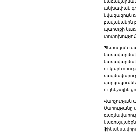
կառավարման 
անխափան գոր
նվազագույն 
բավականին բ
պարտքի կառ
փոփոխությու
Պետական պար
կառավարման 
կառավարման 
ու կարևորու
ռազմավարութ
զարգացումներ
ուղենշային ց
Վարչության
Մարությանը 
ռազմավարութ
կառուցվածքն
ֆինանսավորմ