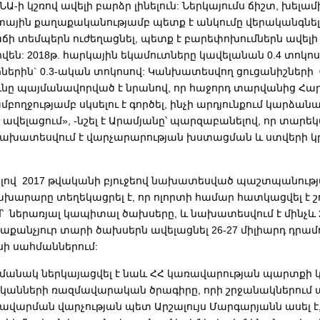
ՀՆԱ-ի կշռով ավելի բարձր լինելուն: Ներկայումս ճիշտ, խելա
տային քաղաքականությամբ պետք է անկումը վերականգնել
ճի տեմպերն ուժեղացնել, պետք է բարեփոխումներն ավել
են: 2018թ. հարկային եկամուտները կավելանան 0.4 տոկոս
ներին` 0.3-ական տոկոսով: Կանխատեսվող ցուցանիշների 
ւնը պայմանավորված է նրանով, որ հաջորդ տարվանից Հար
մբողջությամբ սկսելու է գործել, ինչի արդյունքում կարձան
ավելացում», -նշել է Արամյանը՝ պարզաբանելով, որ տարե
նախատեսվում է վարչարարության խստացման և ստվերի 
ով 2017 թվականի բյուջեով նախատեսված պաշտպանութ
խարարը տեղեկացրել է, որ ոլորտի համար հատկացվել է շո
մ՝ ներառյալ կապիտալ ծախսերը, և նախատեսվում է մինչև 
աքանչյուր տարի ծախսերն ավելացնել 26-27 միլիարդ դրամո
սի սահմաններում:
մանակ ներկայացվել է նաև ՀՀ կառավարության պարտքի
վականների ռազմավարական ծրագիրը, որի շրջանակներու
վարման վարչության պետ Արշալույս Մարգարյանն ասել է