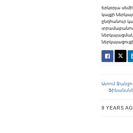
Երկօրյա սեմ
կայքի ներկայ
ընդհանուր կա
տրամաբանութ
ներկայացման
ներկայացուցի
Ատոմ Ջանջո
Ֆինանսն
9 YEARS A