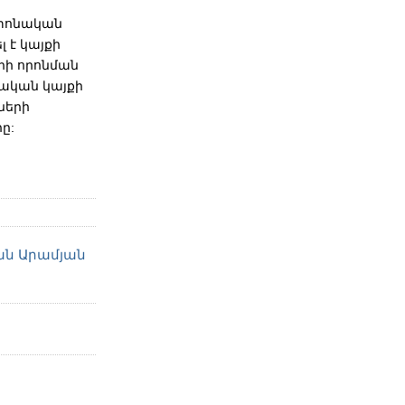
շտոնական
 է կայքի
րի որոնման
նական կայքի
ների
ը:
ն Արամյան