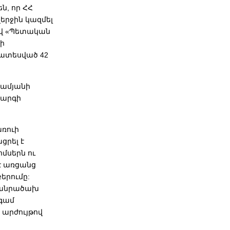
, որ ՀՀ
երջին կազմել
լով «Պետական
ի
խատեսված 42
րամյանի
կարգի
ռուի
րել է
սերն ու
է առցանց
երումը:
մանրածախ
նգամ
արժույթով