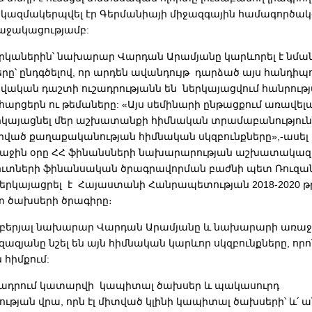
ը կազմակերպվել էր Գերմանիայի միջազգային համագործակ
 աջակացությամբ:
ներկաներին՝ նախարար Վարդան Արամյանը կարևորել է նմա
րը՝ ընդգծելով, որ արդեն ավանդույթ դարձած այս հանդիպ
տվական դաշտի ուշադրությանն են ներկայացվում հանրութ
հարցերն ու թեմաները: «Այս սեմինարի ընթացքում առավե
րկայացնել մեր աշխատանքի հիմնական տրամաբանությունն
գրված քաղաքականության հիմնական սկզբունքները»,-ասել
ռաջին օրը ՀՀ ֆինանսների նախարարության աշխատակա
մուտների ֆինանսական ծրագրավորման բաժնի պետ Ռուզա
ներկայացրել է Հայաստանի Հանրապետության 2018-2020 
 ծախսերի ծրագիրը։
աբերյալ նախարար Վարդան Արամյանը և նախարարի առաջ
ազյանը նշել են այն հիմնական կարևոր սկզբունքները, որոն
 հիմքում:
տադրում կատարվի կապիտալ ծախսեր և պակասուրդ
ւթյան վրա, որն էլ միտված կլինի կապիտալ ծախսերի՝ և՛