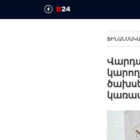
ՖԻՆԱՆՍԱԿ
Վարդա
կարող
ծախսե
կառավ