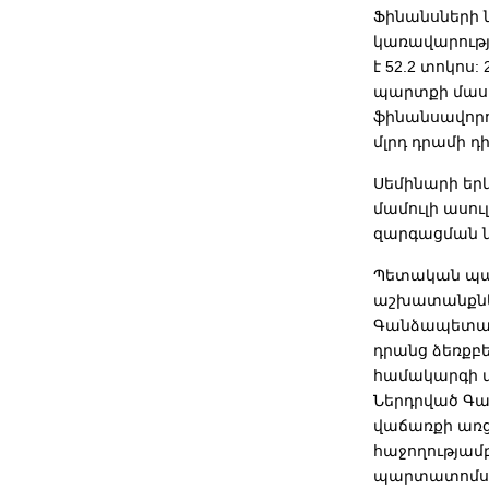
Ֆինանսների 
կառավարությ
է 52.2 տոկոս
պարտքի մասի
ֆինանսավորո
մլրդ դրամի դ
Սեմինարի եր
մամուլի ասո
զարգացման ն
Պետական պա
աշխատանքներ
Գանձապետակ
դրանց ձեռքբ
համակարգի մ
Ներդրված Գ
վաճառքի առց
հաջողությամ
պարտատոմս