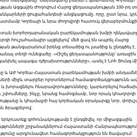
յան Ազգային Ժողովում Հայոց ցեղասպանության 100-րդ տ
անկարների ցուցահանդեսի անցկացումը, որը, ըստ նրա, կրկ
կատմամբ Կորեայի և նրա ժողովրդի հատուկ վերաբերմունքի
տան խորհրդարանական բարեկամության խմբի ղեկավարը ն
դի հուշահամալիր այցելելով՝ մեծ ցավ են ապրել Հայոց
ան թանգարանում իրենց տեսածից ու լսածից և ընդգծել է,
ռանալ տեղի ունեցածը. «Հիշել ցեղասպանությունը՝ առաջին
կանխել ապագա դժբախտությունները»,-ասել է Նոհ Յունգ-մի
 և ԱԺ Կորեա-Հայաստան բարեկամության խմբի անդամնե
րների միջև տարբեր ոլորտներում համագործակցությունն ավ
 և խորացնելու հնարավորությունները, կարևորելով հաճա
 շփումները, ինչը, նրանց համոզմամբ, նոր որակ կհաղորդի
ւթյանը և կհամալրի հայ-կորեական օրակարգը նոր, փոխշ
ն ծրագրերով:
րկուստեք գոհունակությամբ է ընդգծվել, որ միջազգային
թյունների շրջանակներում Հայաստանի Հանրապետություն
յունը արդյունավետ համագործակցություն են ծավալում: