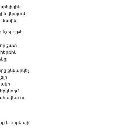
արելիցին
ին վկայում է
 մասին:
շել է, թե
 որ շատ
 հերթին
նը:
րը քննարկել
ելի
խակի
 երկկողմ
ահավետ ու
ը և Կորեայի