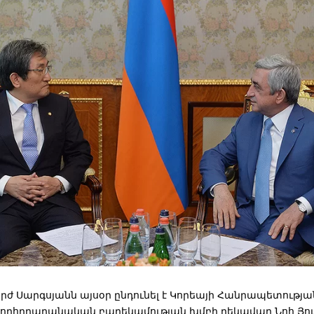
ժ Սարգսյանն այսօր ընդունել է Կորեայի Հանրապետությա
րհրդարանական բարեկամության խմբի ղեկավար Նոհ Յու