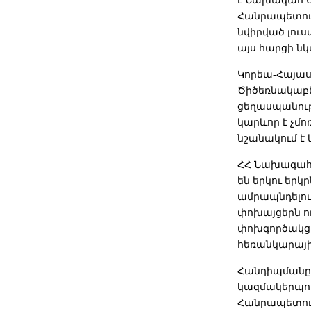
Հանրապետութ
նվիրված լուս
այս հարցի ն
Կորեա-Հայաս
Ծիծեռնակաբեր
ցեղասպանությ
կարևոր է չմո
նշանակում է 
ՀՀ Նախագահը
են երկու երկ
ամրապնդելու
փոխայցերն ու
փոխգործակցո
հեռանկարայի
Հանդիպմանը ե
կազմակերպու
Հանրապետութ