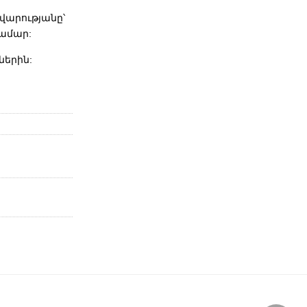
վարությանը՝
ամար:
ներին: