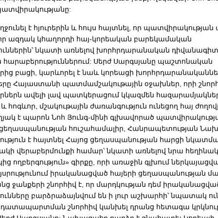
պատվիրակությանը:
ունել է հյուրերին և հույս հայտնել, որ պատվիրակության 
ր ազդակ կհաղորդի հայ-կորեական բարեկամական
ուններին՝ նկատի առնելով խորհրդարանական դիվանագիտ
հարաբերություններում: Սերժ Սարգսյանը պաշտոնական
րից բացի, կարևորել է նաև կորեացի խորհրդարանականնե
նները Հայաստանի պատմամշակութային օջախներ, որի շնոր
երն ավելի լավ պատկերացում կկազմեն հազարամյակնե
և հոգևոր, մշակութային ժառանգություն ունեցող հայ ժողով
եղյակ է պարոն Նոհ Յունգ-մինի գլխավորած պատվիրակությ
 ցեղասպանության հուշահամալիր, Հանրապետության Նա
թյուն է հայտնել Հայոց ցեղասպանության հարցի նկատմամ
ակի վերաբերմունքի համար՝ նկատի առնելով նրա հեղինա
 ողբերգություն» գիրքը, որի առաջին գլխում ներկայացվա
յսրությունում իրականացված հայերի ցեղասպանության մա
նց ջանքերի շնորհիվ է, որ մարդկության դեմ իրականացվա
ունները բարձրաձայնվում են ի լուր աշխարհի՝ նպատակ ու
 դատապարտման շնորհիվ կանխել դրանց հետագա կրկնությ
երժ Սարգսյանը: Նախագահը բարձր է գնահատել Կորեայի