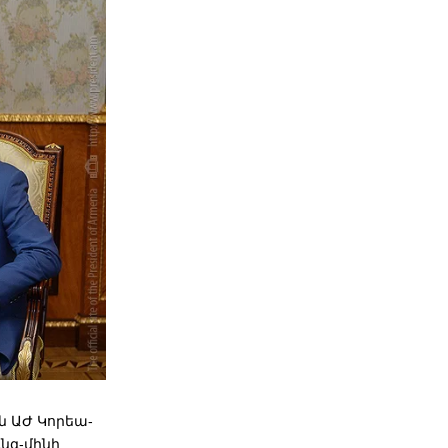
ն ԱԺ Կորեա-
նգ-մինի