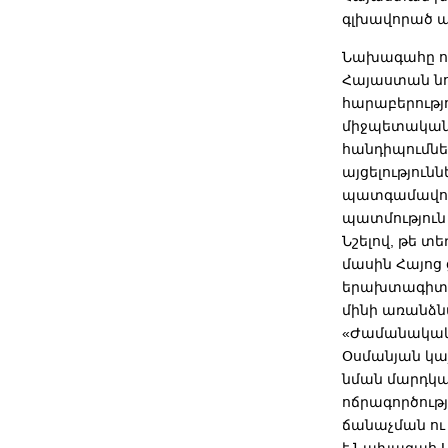
գլխավորած 
Նախագահը ողջ
Հայաստան նո
հարաբերությ
միջպետական 
հանդիպումնե
այցելությու
պատգամավորն
պատմություն 
Նշելով, թե տ
մասին Հայոց
երախտագիտու
մինի առանձն
«Ժամանակակից
Օսմանյան կա
նման մարդկա
ոճրագործությ
ճանաչման ու
է Նախագահ Ս