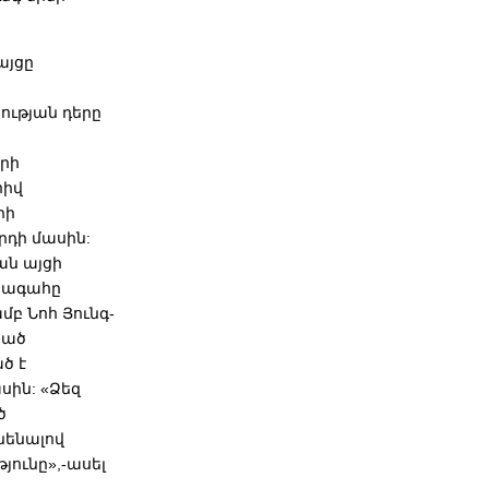
այցը
ության դերը
րի
հիվ
րի
րդի մասին:
ան այցի
խագահը
բ Նոհ Յունգ-
կած
ծ է
սին: «Ձեզ
ծ
նենալով
ունը»,-ասել