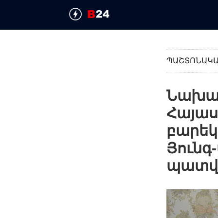
ՊԱՇՏՈՆԱԿ
Նախագ
Հայա
բարեկ
Յունգ
պատվ