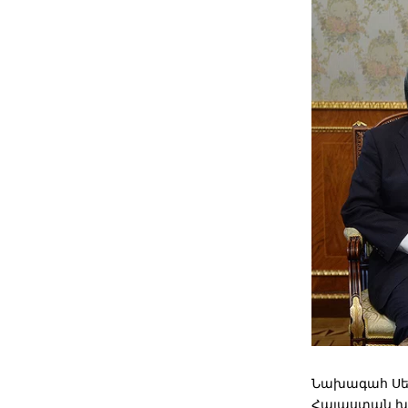
Նախագահ Սեր
Հայաստան խո