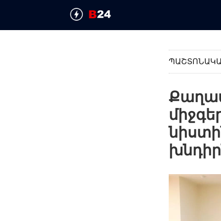
ՊԱՇՏՈՆԱԿ
Քաղավ
միջգե
նիստի
խնդիր