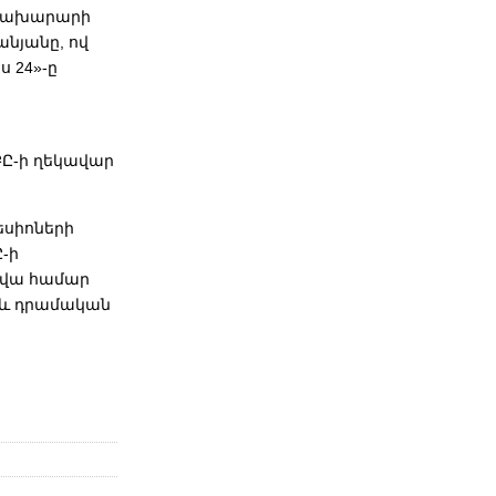
 նախարարի
նյանը, ով
ս 24»-ը
Ը-ի ղեկավար
եսիոների
-ի
րվա համար
 և դրամական