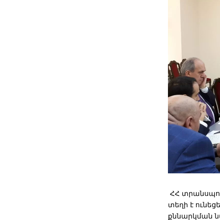
ՀՀ տրանսպո
տեղի է ունե
քննարկման ն