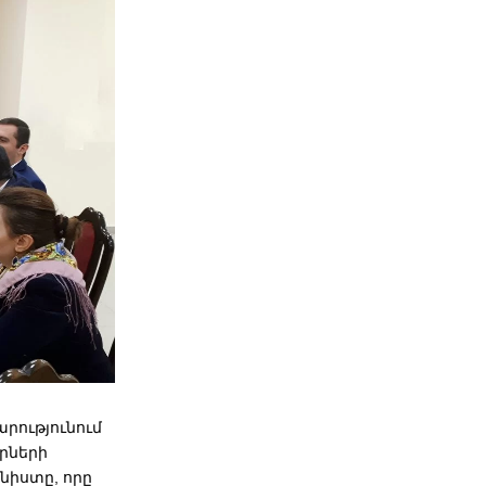
ությունում
րների
իստը, որը