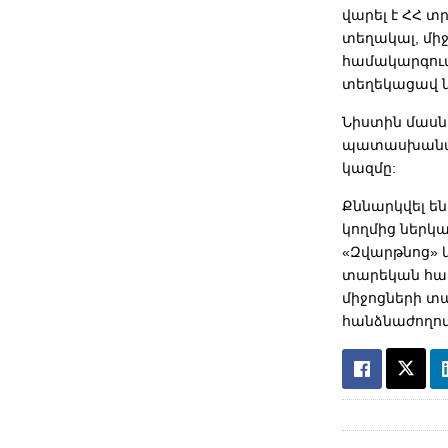
վարել է ՀՀ 
տեղակալ, մի
համակարգում 
տեղեկացավ ն
Նիստին մասն
պատասխանատ
կազմը:
Քննարկվել ե
կողմից ներկ
«Զվարթնոց» 
տարեկան հաս
միջոցների տա
հանձնաժողովի