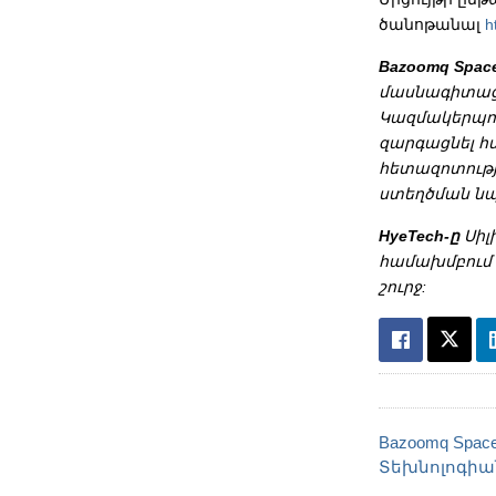
ծանոթանալ
h
Bazoomq Space
մասնագիտաց
Կազմակերպու
զարգացնել հ
հետազոտությ
ստեղծման ն
HyeTech-ը
Սիլ
համախմբում 
շուրջ
:
Bazoomq Space
Տեխնոլոգիա