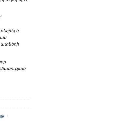
՝
եղծել և
կան
տափների
որը
րձառության
յթ