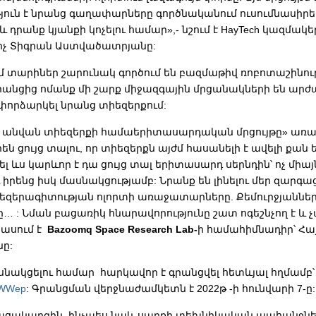
յուն է նրանց գաղափարները գործնականում ուսումնասիրել
և դրանք կյանքի կոչելու համար»,- նշում է
HayTech կազմակե
իչ Տիգրան Աստվածատրյանը:
 տարիներ շարունակ գործում են բազմաթիվ ռոբոտաշինու
րանցից ոմանք մի շարք միջազգային մրցանակների են արժա
փորձարկել նրանց տիեզերքում:
ի անվան տիեզերքի համաերիտասարդական մրցույթը» առաջ
ն ցույց տալու, որ տիեզերքն այժմ հասանելի է ավելի քան ե
 ևս կարևոր է դա ցույց տալ երիտասարդ սերնդին՝ ոչ միայ
և իրենց իսկ մասնակցությամբ: Նրանք են լինելու մեր զարգա
զերագիտության ոլորտի առաջատարները. Քեմուրջյաններ
ը… : Նման բացառիկ հնարավորությունը շատ ոգեշնչող է և
 ասում է
Bazoomq Space Research Lab-
ի համահիմնադիր՝ Հա
նը:
սնակցելու համար հարկավոր է գրանցվել հետևյալ հղմամբ՝
nFWWep
: Գրանցման վերջնաժամկետն է 2022թ -ի հունվարի 7-ը
թացակարգին, ինչպես նաև սարքի տեխնիկական պահանջներ