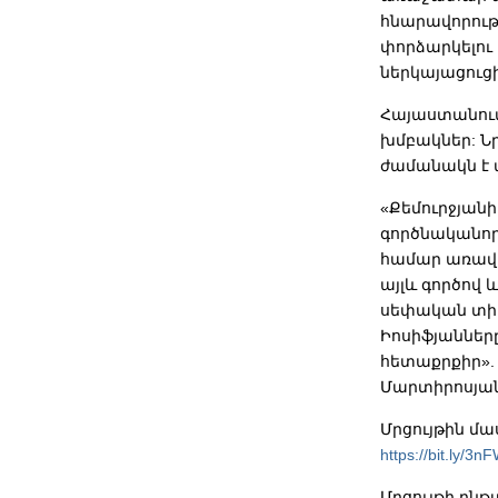
հնարավորութ
փորձարկելու 
ներկայացուց
Հայաստանում
խմբակներ: Ն
ժամանակն է 
«Քեմուրջյան
գործնականորե
համար առավել
այլև գործով 
սեփական տիե
Իոսիֆյաններ
հետաքրքիր».
Մարտիրոսյա
Մրցույթին մա
https://bit.ly/3
Մրցույթի ըն