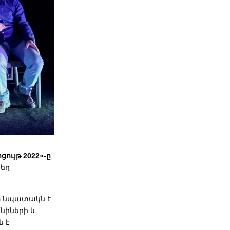
ւյթ 2022»-ը
,
եղ
ի
նպատակն է
նիների և
ն է