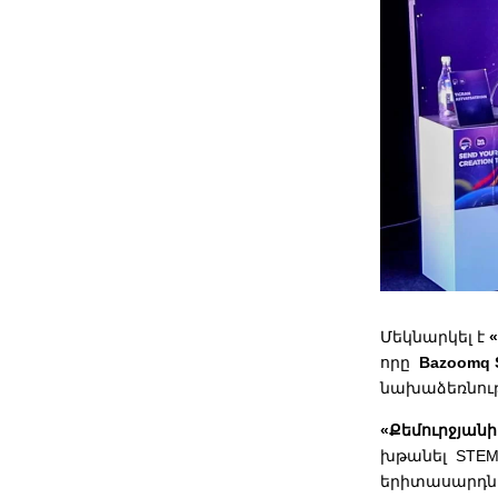
Մեկնարկել է
որը
Bazoomq S
նախաձեռնութ
«Քեմուրջյան
խթանել STEM
երիտասարդնե