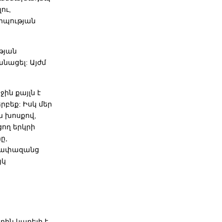
ու,
րպության
թյան
նացել: Այժմ
ին քայլն է
րբեք: Իսկ մեր
ն խոսքով,
ցող երկրի
ը,
 չափազանց
յկ
:
ին կարելի է