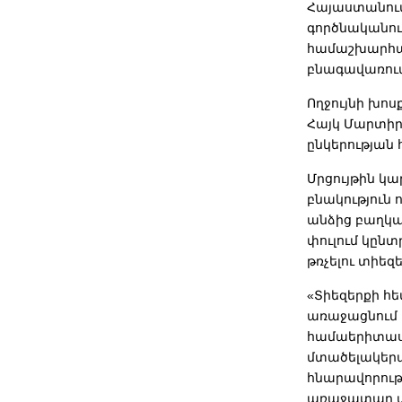
Հայաստանում
գործնականում
համաշխարհայ
բնագավառու
Ողջույնի խո
Հայկ Մարտիր
ընկերության
Մրցույթին կ
բնակություն 
անձից բաղկա
փուլում կընտ
թռչելու տիեզե
«Տիեզերքի հե
առաջացնում ս
համաերիտաս
մտածելակերպ
հնարավորությ
առաջատար տե