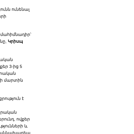
ունն ունենալ
երի
մահիմնադիր՝
նը,
Կրիսպ
տական
եր 3-ից 5
րտական
․-ի մարտին
րություն է
իրական
րունդ, ովքեր
թյունների և
թն աննախադեպ