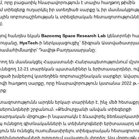
, որը բացառիկ հնարավորություն է տալիս հաղթող թիմին
 տիեզերք ուղարկել իր ստեղծած սարքը և իր մասնակցությ
ին ռոբոտաշինության և տիեզերական հետազոտությունն
մ։
սքով հանդես եկան
Bazoomq Space Research Lab
կենտրոնի հա
ոսյանը,
HyeTech
-ի ներկայացուցիչ՝ Տիգրան Աստվածատրյա
 համահիմնադիր՝ Դավիթ Բաղդասարյանը:
արող են մասնակցել Հայաստանի Հանրապետությունում մշ
ունեցող 12-21 տարեկան պատանիներ և երիտասարդներ, ովք
ցած խմբերով կստեղծեն ռոբոտաշինական սարքեր: Ավա
րվի հաղթող սարքը, որը հնարավորություն կստանա 2022 թ
րք:
տազոտությունն արդեն երկար տարիներ է, ինչ մեծ հետաքրք
երունդների շրջանում։ «
Քեմուրջյանի անվան տիեզերքի
արդական մրցույթ»-ի նպատակն է ձևավորել ձեռնարկատ
 ունեցող գիտնականների և տեխնոլոգների երիտասարդ սե
ուն են ունեցել ուսումնասիրելու տիեզարական հետազոտու
խնոլոգիաների ոլորտում լավագույն փորձը: Այս մրցույ