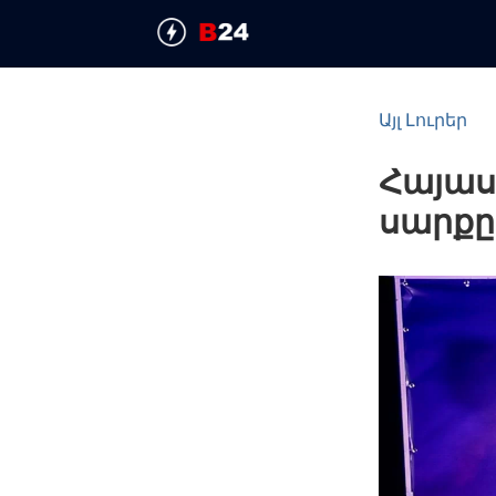
Այլ Լուրեր
Հայա
սարքը