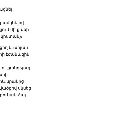
ացնել
հրամցնելով
քում մի քանի
ակիստան)։
ցող և արյան
րի էժանագին
ու քանդելուց
անի
րև սրանից
վածքով սկսեց
րունակ Հայ