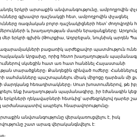
քանդել երկրի արտաքին անվտանգությունը, ամբողջովին փչ
ունները գլխավոր դաշնակցի հետ, ամբողջովին փչացնել
ւնները ռազմական բոլոր դաշնակիցների հետ՝ ժողովրդին 
երուկների և խաղաղության մասին երազանքները: Արդյուն
մեր երկրի գլխին (Թուրքիա, Ադրբեջան, նույնիսկ արդեն Պ
հազարամյակների բացառիկ արժեքավոր պատմություն ունե
հայկական Արցախը, որից հետո խաղաղության պայմանագ
ումներով սկսեցին հատ առ հատ հանձնել Հայաստանի
յան տարածքները։ Քանդեցին զինված ուժերը: Հանձնելուց 
կրի սահմանները պաշտպանելու միակ միջոցը դարձան մի ք
 մարդկանց հեռադիտակները։ Սուտ խոստումներով, թե իբ
րելու ենք խաղաղության պայմանագիրը, իր էժանագին կեց
ն երկրների ղեկավարների հետևից՝ արժեզրկելով դարեր շա
ել արժանապատիվ ապրելու հնարավորությունը։
րտաքին անվտանգությունը վերակառուցվելու է, իսկ
ւթյունը շատ արագ վերականգնվելու է:
նք։