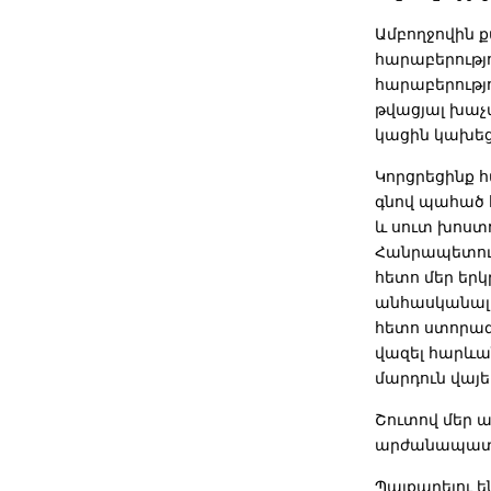
Ամբողջովին 
հարաբերությ
հարաբերությո
թվացյալ խաչմ
կացին կախեց 
Կորցրեցինք 
գնով պահած 
և սուտ խոստ
Հանրապետութ
հետո մեր եր
անհասկանալի
հետո ստորագ
վազել հարևա
մարդուն վայ
Շուտով մեր ա
արժանապատվո
Պայքարելու ե