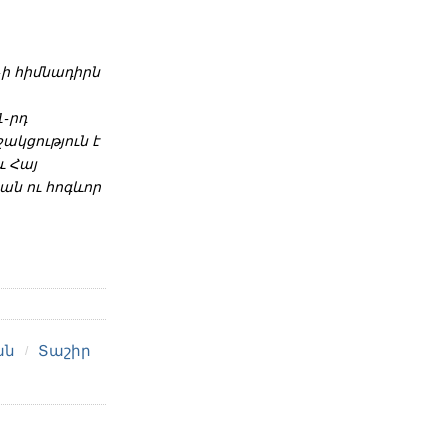
-ի հիմնադիրն
1-րդ
ակցություն է
և Հայ
ան ու հոգևոր
ան
Տաշիր