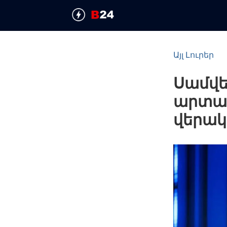
Այլ Լուրեր
Սամվե
արտաք
վերակ