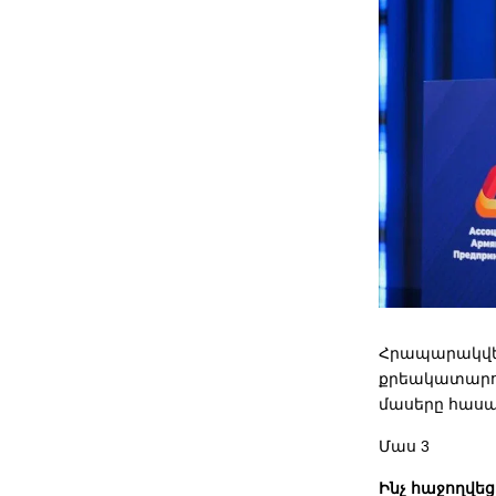
Հրապարակվել
քրեակատարող
մասերը հասա
Մաս 3
Ինչ հաջողվեց