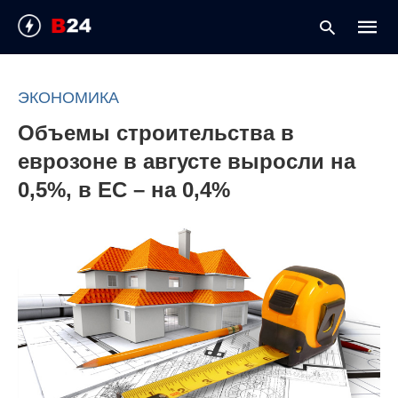
ЭКОНОМИКА
Объемы строительства в
Type
your
еврозоне в августе выросли на
searc
query
0,5%, в ЕС – на 0,4%
and
hit
enter: