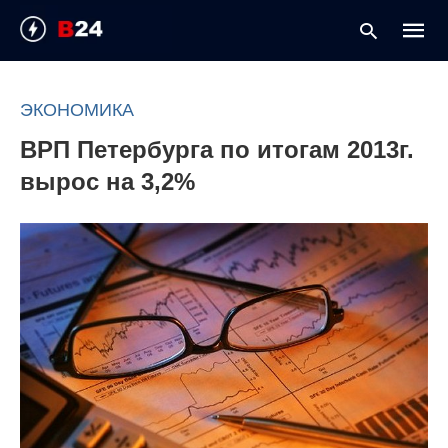
ЭКОНОМИКА
ВРП Петербурга по итогам 2013г.
Type
your
вырос на 3,2%
searc
query
and
hit
enter: