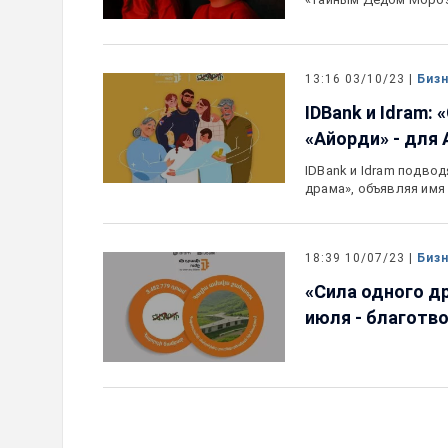
13:16 03/10/23 |
Биз
IDBank и Idram:
«Айорди» - для 
IDBank и Idram подво
драма», объявляя имя
18:39 10/07/23 |
Биз
«Сила одного д
июля - благотв