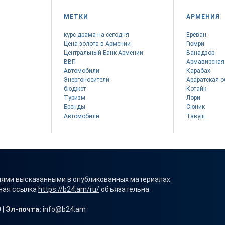
МЕТКИ
АРМЕНИЯ
курс драма на сегодня
Ереван
Цена золота в Армении
Гюмри
Центральный Банк Армении
Ванадзор
ВВП
Армавирская
Автомобили
Карабах
Энергоносители
Араратская о
бюджет
Котайк
Туризм
Лори
Бренды
Сюник
Автомобили
Тавуш
иями высказанными в опубликованных материалах.
вная ссылка
https://b24.am/ru/
объязательна.
 |
Эл-почта:
info@b24.am