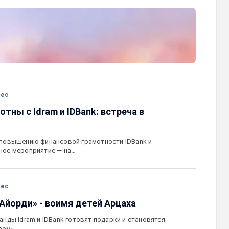
авлена
Moody’s изменило прогноз по рейтингам
минай
IDBank на позитивный
нес
тны с Idram и IDBank: встреча в
 повышению финансовой грамотности IDBank и
ное мероприятие — на…
нес
 «Айорди» - воимя детей Арцаха
анды Idram и IDBank готовят подарки и становятся
зом»…