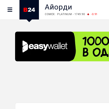
Айорди
COMEX: PLATINUM - 1749.90
-0.91
LME: ALUMINIUM - 3184.00
-0.27
COPPER
LME: NICKEL - 17249.00
+0.09
TIN - 5526
LME: LEAD - 1877.50
-1.00
ZINC - 3643.00
FOREX: USD/JPY - 158.37
+0.44
EUR/GBP
FOREX: EUR/USD - 1.1521
-0.23
GBP/USD 
STOCKS RUS: RTSI - 884.56
-1.27
STOCKS US: DOW JONES - 53885.10
-0.85
STOCKS US: S&P 500 - 7709.96
-0.18
STOCKS JAPAN: NIKKEI - 65606.71
-0.12
STOCKS CHINA: HANG SENG - 25668.03
+
STOCKS EUR: FTSE100 - 10867.89
-0.19
STOCKS EUR: DAX - 26140.13
+0.05
07/08/2026 CBA: USD - 366.17
-0.08
GBP
07/08/2026 CBA: EURO - 422.12
-0.61
07/08/2026 CBA: GOLD - 50244
+710
SIL