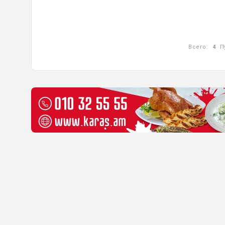
Всего:
4
П