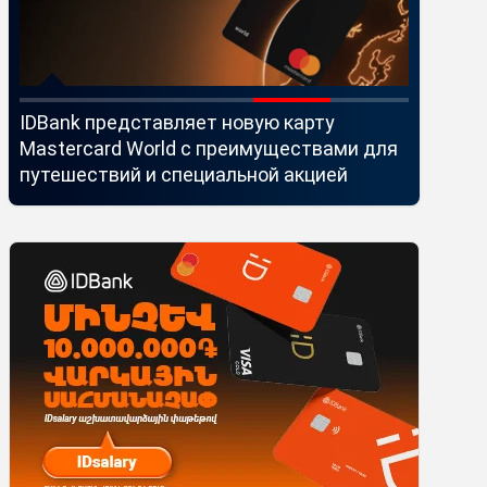
IDBank представляет новую карту
Ucom и 
Mastercard World с преимуществами для
монитор
путешествий и специальной акцией
помощью