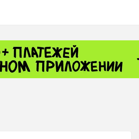
 - 13791.00
-0.12
8.00
+2.50
+1.43
 - 1.1521
-0.23
- 1.3448
-0.08
NASDAQ - 26348.35
-0.06
TOPIX - 4074.93
+0.47
0.54
SSEC - 3940.04
+1.02
CAC40 - 8699.71
+0.35
 - 492.1
-0.98
VER - 726.78
+5.37