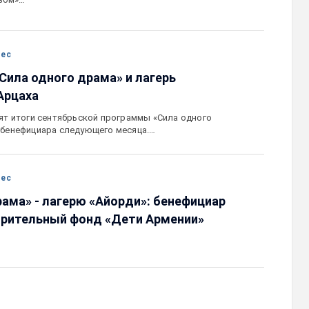
нес
 «Сила одного драма» и лагерь
Арцаха
дят итоги сентябрьской программы «Сила одного
 бенефициара следующего месяца.…
нес
рама» - лагерю «Айорди»: бенефициар
орительный фонд «Дети Армении»