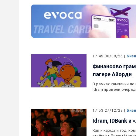
ите данные карты»:
При поддержке Ucom предст
дает о мошенничестве
образовательная игра «Запо
отелей
животных»
17:45 30/09/25 |
Биз
Финансово грамо
лагере Айорди
В рамках кампании по
Idram провели очеред
17:53 27/12/23 |
Биз
Idram, IDBank и
Как и каждый год, ком
«тайным Дедом Моро