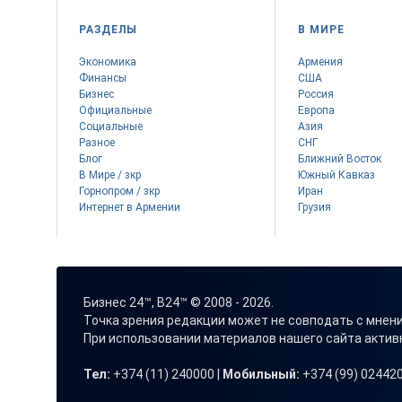
РАЗДЕЛЫ
В МИРЕ
Экономика
Армения
Финансы
США
Бизнес
Россия
Официальные
Европа
Социальные
Азия
Разное
СНГ
Блог
Ближний Восток
В Мире / зкр
Южный Кавказ
Горнопром / зкр
Иран
Интернет в Армении
Грузия
Бизнес 24™, B24™ © 2008 - 2026.
Точка зрения редакции может не совподать с мнен
При использовании материалов нашего сайта акти
Тел:
+374 (11) 240000 |
Мобильный:
+374 (99) 024420