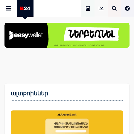
Աշխատավարձի Հաշվիչ
ալտքոիններ