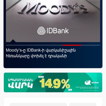
Moody’s-ը IDBank-ի վարկանիշային
ID
յին
հեռանկարը փոխել է դրականի
քա
առ