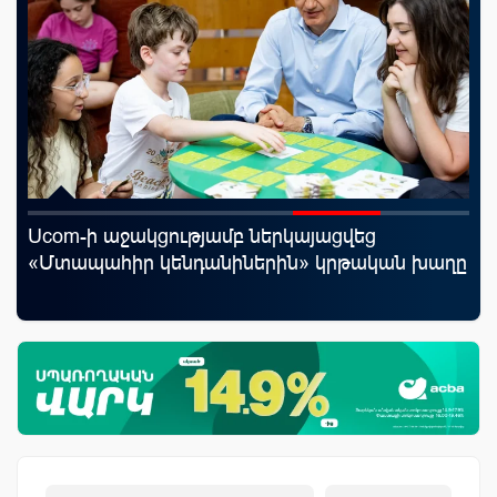
Ucom-ի աջակցությամբ ներկայացվեց
Ֆա
«Մտապահիր կենդանիներին» կրթական խաղը
նե
առ