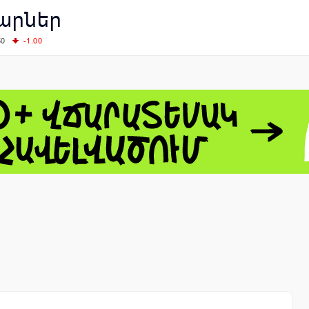
արներ
50
-1.00
00
-0.50
+0.54
62.10
+3.40
 - 13791.00
-0.12
8.00
+2.50
0
+1.43
 - 1.1548
+0.11
 - 1.3459
+0.04
9
NASDAQ - 26363.44
-0.83
TOPIX - 4055.85
+0.24
1.49
SSEC - 3900.35
+0.57
CAC40 - 8669.30
+0.03
- 493.08
-0.04
LVER - 721.41
+29.41