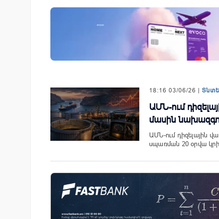
նում է նոր Mastercard
Ֆասթ Բանկը Սևան Ստարտ
անապարհորդական
Սամմիթին ներկայացրել է իր
ով և հատուկ արշավով
պրոդուկտներն ու քարտային
առաջարկները
18:16 03/06/26 |
Տնտ
ԱՄՆ-ում դիզելա
մասին նախազգու
ԱՄՆ-ում դիզելային վա
սպառման 20 օրվա կր