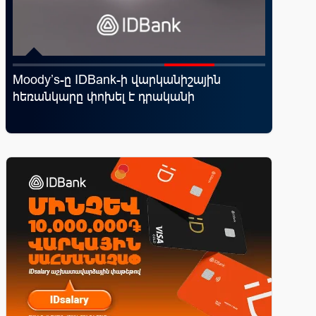
Moody’s-ը IDBank-ի վարկանիշային
Կոնվերս
ել
հեռանկարը փոխել է դրականի
ռազմավ
նոր հաճ
զարգաց