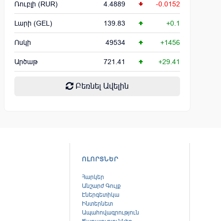
Ռուբլի (RUR)
4.4889
-0.0152
Լարի (GEL)
139.83
+0.1
Ոսկի
49534
+1456
Արծաթ
721.41
+29.41
Բեռնել Ավելին
ՈԼՈՐՏՆԵՐ
Հարկեր
Անշարժ Գույք
Էներգետիկա
Ինտերնետ
Ապահովագրություն