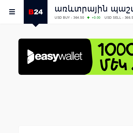
առևտրային պաշ
USD BUY - 364.50
+0.00
USD SELL - 366.
EUR BUY - 418.00
+0.00
EUR SELL - 425.
OIL: BRENT - 79.24
+1.23
WTI - 74.92
COMEX: GOLD - 4267.00
+3.33
SILVER - 
COMEX: PLATINUM - 1765.90
-0.21
LME: ALUMINIUM - 3184.00
-0.27
COPPER
LME: NICKEL - 17249.00
+0.09
TIN - 5526
LME: LEAD - 1877.50
-1.00
ZINC - 3643.0
FOREX: USD/JPY - 157.68
+0.12
EUR/GBP
FOREX: EUR/USD - 1.1548
+0.11
GBP/USD
STOCKS RUS: RTSI - 895.93
+1.68
STOCKS US: DOW JONES - 54349.12
+0.4
STOCKS US: S&P 500 - 7723.55
-0.17
STOCKS JAPAN: NIKKEI - 65683.26
-0.93
STOCKS CHINA: HANG SENG - 25530.28
-
STOCKS EUR: FTSE100 - 10888.30
+0.08
STOCKS EUR: DAX - 26126.30
-0.29
06/08/2026 CBA: USD - 366.25
+0.11
GBP 
06/08/2026 CBA: EURO - 422.73
+0.17
06/08/2026 CBA: GOLD - 49534
+1456
SI