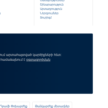
Ծառայություններ
Շինարարություն
Արտադրություն
ք
Ներդրումներ
Տուրիզմ
րում արտահայտված կարծիքների հետ:
 համաձայնում է
օգտագործման
Դրամի Փոխարժեք
Թանկարժեք մետաղներ