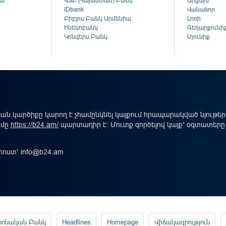
կա
ՎՏԲ (Հայաստան) Բանկ
Արցախ
ս
IDbank
Վանաձոր
Բիբլոս Բանկ Արմենիա
Լոռի
Ինեկոբանկ
Գեղարքունի
Կոնվերս Բանկ
Սյունիք
ան կարծիքը կարող է չհամընկնել կայքում հրապարակված նյութե
ւմը
https://b24.am/
պարտադիր է: Մուտք գործելով կայք՝ օգտատերը
-փոստ՝
info@b24.am
րոնական Բանկ
Headlines
Homepage
Վիճակագրություն