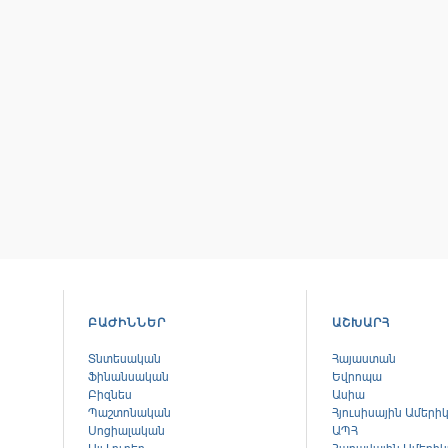
ԲԱԺԻՆՆԵՐ
ԱՇԽԱՐՀ
Տնտեսական
Հայաստան
Ֆինանսական
Եվրոպա
Բիզնես
Ասիա
Պաշտոնական
Հյուսիսային Ամերի
Սոցիալական
ԱՊՀ