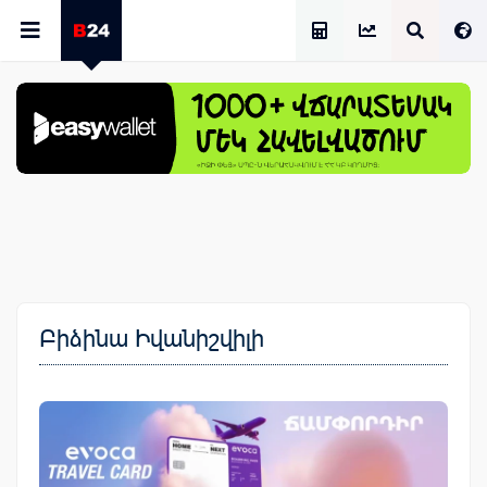
Աշխատավարձի Հաշվիչ
Բիձինա Իվանիշվիլի