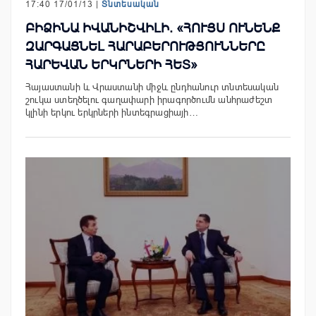
17:40 17/01/13 |
Տնտեսական
ԲԻՁԻՆԱ ԻՎԱՆԻՇՎԻԼԻ. «ՀՈՒՅՍ ՈՒՆԵՆՔ
ԶԱՐԳԱՑՆԵԼ ՀԱՐԱԲԵՐՈՒԹՅՈՒՆՆԵՐԸ
ՀԱՐԵՎԱՆ ԵՐԿՐՆԵՐԻ ՀԵՏ»
Հայաստանի և Վրաստանի միջև ընդհանուր տնտեսական
շուկա ստեղծելու գաղափարի իրագործումն անհրաժեշտ
կլինի երկու երկրների ինտեգրացիայի…