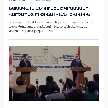
17:46 17/01/13 |
Տնտեսական
ՆԱԽԱԳԱՀՆ ԸՆԴՈՒՆԵԼ Է ՎՐԱՍՏԱՆԻ
ՎԱՐՉԱՊԵՏ ԲԻՁԻՆԱ ԻՎԱՆԻՇՎԻԼԻԻՆ
Նախագահ Սերժ Սարգսյանն ընդունել է պաշտոնական
այցով Հայաստան ժամանած Վրաստանի վարչապետ
Բիձինա Իվանիշվիլիին և նրա…