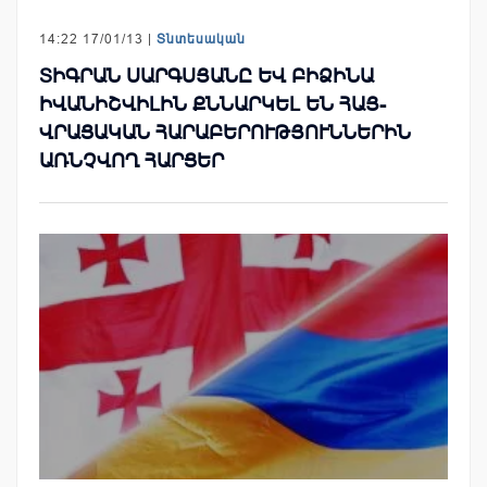
14:22 17/01/13 |
Տնտեսական
ՏԻԳՐԱՆ ՍԱՐԳՍՅԱՆԸ ԵՎ ԲԻՁԻՆԱ
ԻՎԱՆԻՇՎԻԼԻՆ ՔՆՆԱՐԿԵԼ ԵՆ ՀԱՅ-
ՎՐԱՑԱԿԱՆ ՀԱՐԱԲԵՐՈՒԹՅՈՒՆՆԵՐԻՆ
ԱՌՆՉՎՈՂ ՀԱՐՑԵՐ