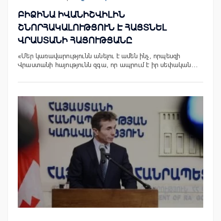
ԲԻՁԻՆԱ ԻՎԱՆԻՇՎԻԼԻՆ
ՇՆՈՐՀԱԿԱԼՈՒԹՅՈՒՆ Է ՀԱՅՏՆԵԼ
ՎՐԱՍՏԱՆԻ ՀԱՅՈՒԹՅԱՆԸ
«Մեր կառավարությունն անելու է ամեն ինչ, որպեսզի
Վրաստանի հայությունն զգա, որ ապրում է իր սեփական…