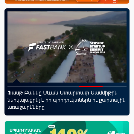
Ֆասթ Բանկը Սևան Ստարտափ Սամմիթին
«Ս
ներկայացրել է իր պրոդուկտներն ու քարտային
Կո
առաջարկները