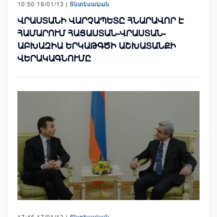
10:50 18/01/13 |
Տնտեսական
ՎՐԱՍՏԱՆԻ ՎԱՐՉԱՊԵՏԸ ՀՆԱՐԱՎՈՐ Է
ՀԱՄԱՐՈՒՄ ՀԱՅԱՍՏԱՆ-ՎՐԱՍՏԱՆ-
ԱԲԽԱԶԻԱ ԵՐԿԱԹԳԾԻ ԱՇԽԱՏԱՆՔԻ
ՎԵՐԱԿԱԳՆՈՒՄԸ