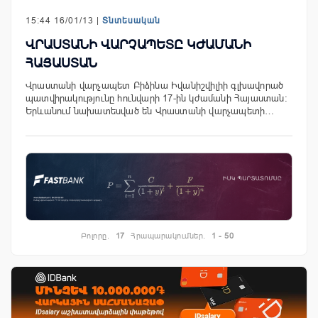
15:44 16/01/13 |
Տնտեսական
ՎՐԱՍՏԱՆԻ ՎԱՐՉԱՊԵՏԸ ԿԺԱՄԱՆԻ
ՀԱՅԱՍՏԱՆ
Վրաստանի վարչապետ Բիձինա Իվանիշվիլիի գլխավորած
պատվիրակությունը հունվարի 17-ին կժամանի Հայաստան:
Երևանում նախատեսված են Վրաստանի վարչապետի…
Բոլորը.
17
Հրապարակումներ.
1 - 50