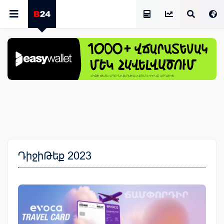
Աշխատավարձի Հաշվիչ
ԴիջիԹեք 2023