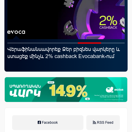
ւմ
Վերաֆինանսավորեք Ձեր բիզնես վարկերը և
Այ
ստացեք մինչև 2% cashback Evocabank-ում
գո
Facebook
RSS Feed