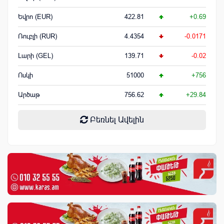
Եվրո (EUR)
422.81
+0.69
Ռուբլի (RUR)
4.4354
-0.0171
Լարի (GEL)
139.71
-0.02
Ոսկի
51000
+756
Արծաթ
756.62
+29.84
Բեռնել Ավելին