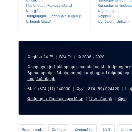
Այլ Լուրեր
Հարավային Ամերի
Ինտերնետը Հայաստանում
Հարավային Կովկա
Ասույթներ
Ավստրալիա
Հանքարդյունաբերություն /փակ/
Աֆրիկա
Աշխարհ /փակ/
Մերձավոր Արևելք
Բիզնես 24 ™ | B24 ™ | © 2008 - 2026
Բոլոր իրավունքները պաշտպանված են: Խմբագրությ
Հրապարակումներից օգտվելու դեպքում
ակտիվ
հղո
պայմաններին
։
Հեռ՝ +374 (11) 240000 | Բջջ՝ +374 (99) 024420 | Էլ
Գովազդ և Ծառայություններ
|
Մեր Մասին
|
Բլոգ
Հայաստան
Բանկեր
Բորսաներ
ԱՄՆ
Կենտ