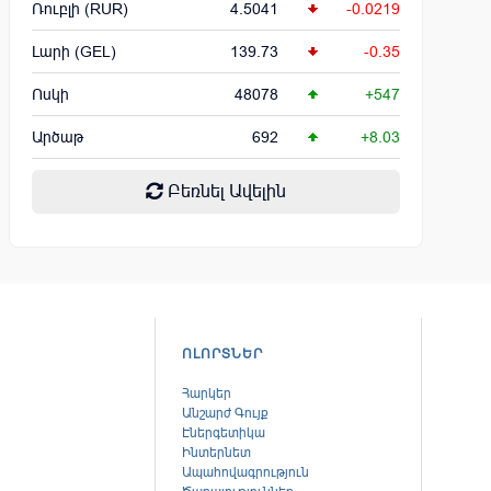
Ռուբլի (RUR)
4.5041
-0.0219
Լարի (GEL)
139.73
-0.35
Ոսկի
48078
+547
Արծաթ
692
+8.03
Բեռնել Ավելին
ՈԼՈՐՏՆԵՐ
Հարկեր
Անշարժ Գույք
Էներգետիկա
Ինտերնետ
Ապահովագրություն