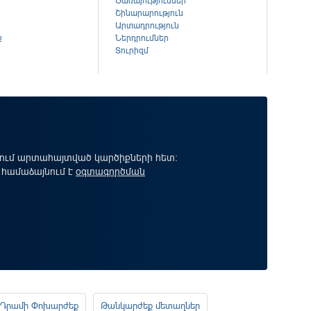
Ծառայություններ
Շինարարություն
Արտադրություն
ք
Ներդրումներ
Տուրիզմ
րում արտահայտված կարծիքների հետ:
 համաձայնում է
օգտագործման
Դրամի Փոխարժեք
Թանկարժեք մետաղներ