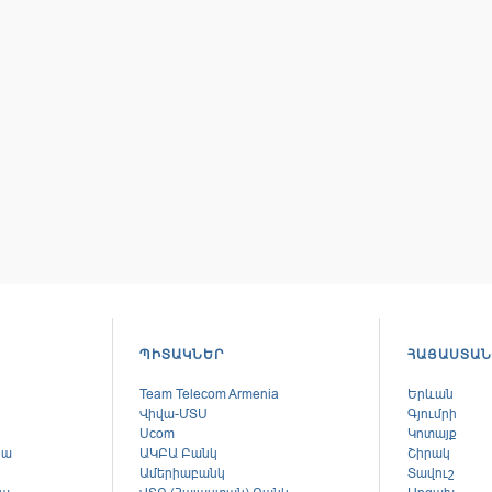
ՊԻՏԱԿՆԵՐ
ՀԱՅԱՍՏԱՆ
Team Telecom Armenia
Երևան
Վիվա-ՄՏՍ
Գյումրի
Ucom
Կոտայք
կա
ԱԿԲԱ Բանկ
Շիրակ
Ամերիաբանկ
Տավուշ