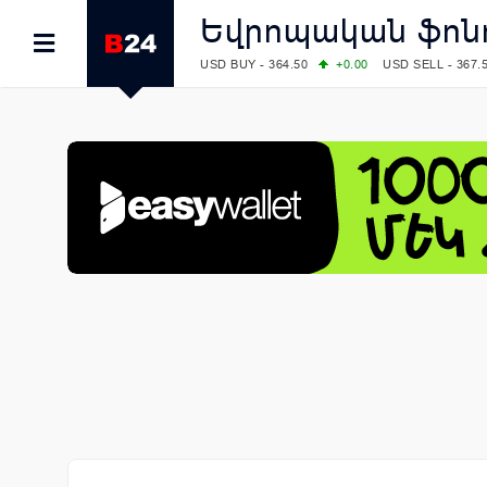
Եվրոպական ֆոնդ
USD BUY - 364.50
+0.00
USD SELL - 367.
EUR BUY - 418.00
+1.00
EUR SELL - 425.
OIL: BRENT - 78.28
-7.91
WTI - 74.52
COMEX: GOLD - 4129.50
+1.79
SILVER - 
COMEX: PLATINUM - 1769.70
+6.98
LME: ALUMINIUM - 3184.00
-0.27
COPPER
LME: NICKEL - 17249.00
+0.09
TIN - 5526
LME: LEAD - 1877.50
-1.00
ZINC - 3643.0
FOREX: USD/JPY - 157.49
-0.06
EUR/GBP
FOREX: EUR/USD - 1.1535
+0.25
GBP/USD
STOCKS RUS: RTSI - 881.14
-1.02
STOCKS US: DOW JONES - 54085.88
+1.7
STOCKS US: S&P 500 - 7736.52
+1.79
STOCKS JAPAN: NIKKEI - 66300.44
+3.66
STOCKS CHINA: HANG SENG - 25915.82
+
STOCKS EUR: FTSE100 - 10879.38
+0.20
STOCKS EUR: DAX - 26202.35
+0.77
05/08/2026 CBA: USD - 366.14
-0.87
GBP 
05/08/2026 CBA: EURO - 422.56
+0.06
05/08/2026 CBA: GOLD - 48078
+547
SIL