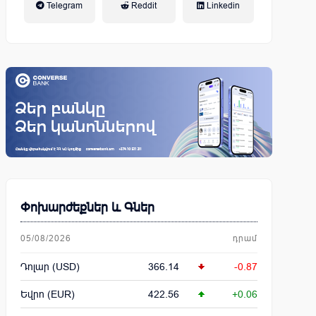
Telegram
Reddit
Linkedin
կենսաթոշակային համակարգ
Փոխարժեքներ և Գներ
05/08/2026
դրամ
Դոլար (USD)
366.14
-0.87
Եվրո (EUR)
422.56
+0.06