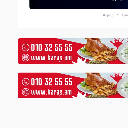
Բոլորը.
1
Հրա