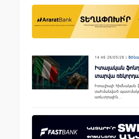
Գնիշիկում արևային
Կոնվերս Բանկը և Visa-ն ընդլ
վ կապահովեն վայրի
ռազմավարական համագործակ
յա մշտադիտարկումը
նոր հաճախորդակենտրոն լու
զարգացման նպատակով
14:46 26/05/26 |
Ֆին
Իտալական ֆոնդա
տարվա ռեկորդա
Իտալիայի հիմնական ֆ
սահմանված պատմական 
առևտրային…