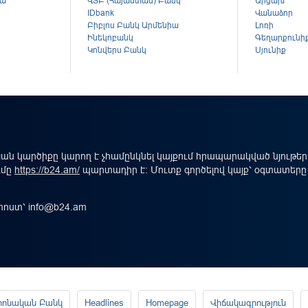
կա
ՎՏԲ (Հայաստան) Բանկ
Արցախ
ս
IDbank
Վանաձոր
Բիբլոս Բանկ Արմենիա
Լոռի
Ինեկոբանկ
Գեղարքունի
Կոնվերս Բանկ
Սյունիք
ան կարծիքը կարող է չհամընկնել կայքում հրապարակված նյութե
ւմը
https://b24.am/
պարտադիր է: Մուտք գործելով կայք՝ օգտատերը
-փոստ՝
info@b24.am
րոնական Բանկ
Headlines
Homepage
Վիճակագրություն