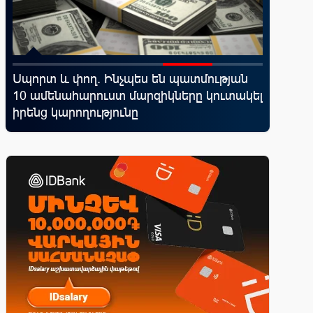
d
Սպորտ և փող. Ինչպես են պատմության
Ֆասթ Բա
10 ամենահարուստ մարզիկները կուտակել
մետաբո
վ
իրենց կարողությունը
համաժո