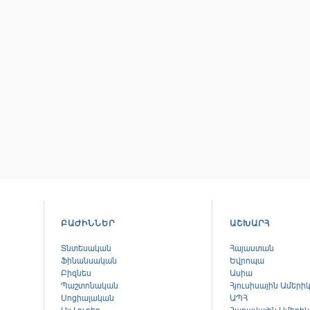
ԲԱԺԻՆՆԵՐ
ԱՇԽԱՐՀ
Տնտեսական
Հայաստան
Ֆինանսական
Եվրոպա
Բիզնես
Ասիա
Պաշտոնական
Հյուսիսային Ամերի
Սոցիալական
ԱՊՀ