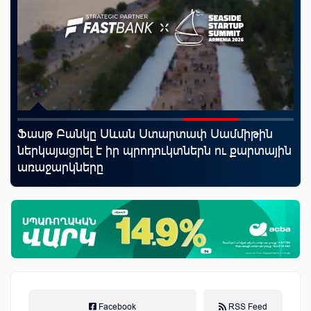
Ֆասթ Բանկը Սևան Ստարտափ Սամմիթին
Սպ
որ
ներկայացրել է իր պրոդուկտներն ու քարտային
ամ
ման
առաջարկները
կա
Facebook
RSS Feed