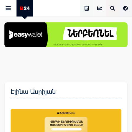
Աշխատավարձի Հաշվիչ
Էլինա Ասրիյան