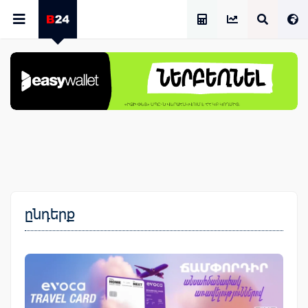
Աշխատավարձի Հաշվիչ
ընդերք