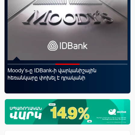
Moody’s-ը IDBank-ի վարկանիշային
ID
յին
հեռանկարը փոխել է դրականի
քա
առ