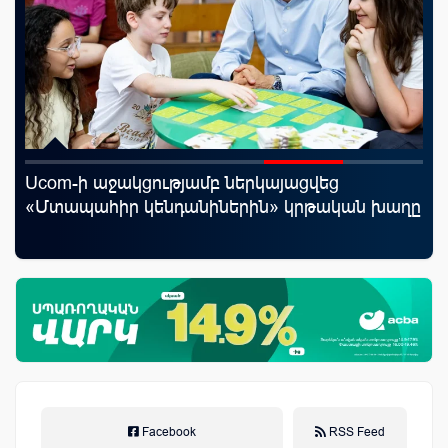
Ucom-ի աջակցությամբ ներկայացվեց
«Ս
յին
«Մտապահիր կենդանիներին» կրթական խաղը
Կո
Facebook
RSS Feed