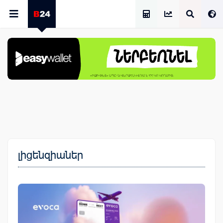
Աշխատավարձի Հաշվիչ
լիցենզիաներ