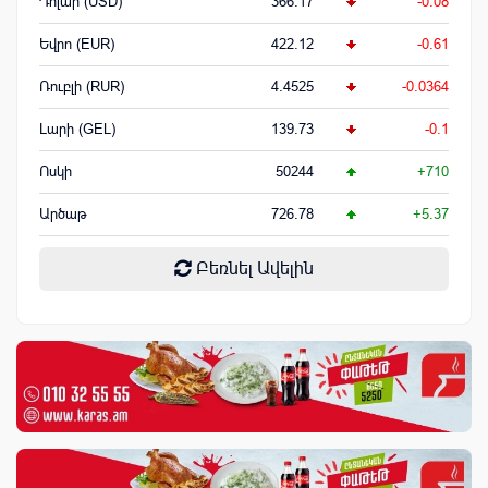
Դոլար (USD)
366.17
-0.08
Եվրո (EUR)
422.12
-0.61
Ռուբլի (RUR)
4.4525
-0.0364
Լարի (GEL)
139.73
-0.1
Ոսկի
50244
+710
Արծաթ
726.78
+5.37
Բեռնել Ավելին