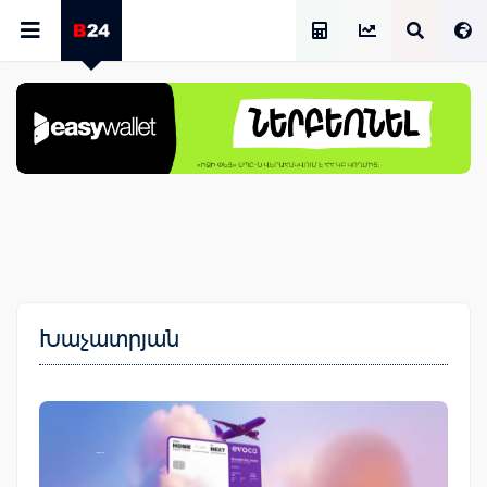
Աշխատավարձի Հաշվիչ
Խաչատրյան