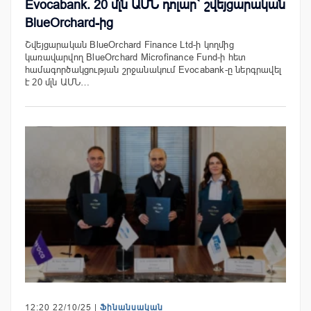
Evocabank. 20 մլն ԱՄՆ դոլար` շվեյցարական
BlueOrchard-ից
Շվեյցարական BlueOrchard Finance Ltd-ի կողմից
կառավարվող BlueOrchard Microfinance Fund-ի հետ
համագործակցության շրջանակում Evocabank-ը ներգրավել
է 20 մլն ԱՄՆ…
12:20 22/10/25 |
Ֆինանսական