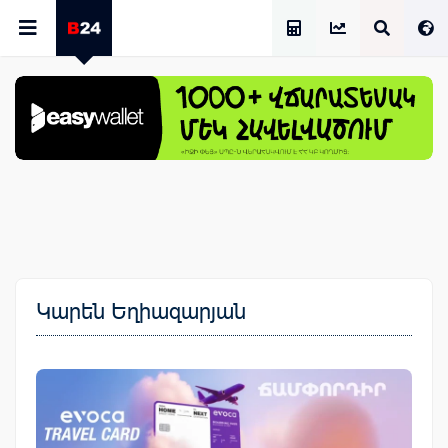
Աշխատավարձի Հաշվիչ
Կարեն Եղիազարյան