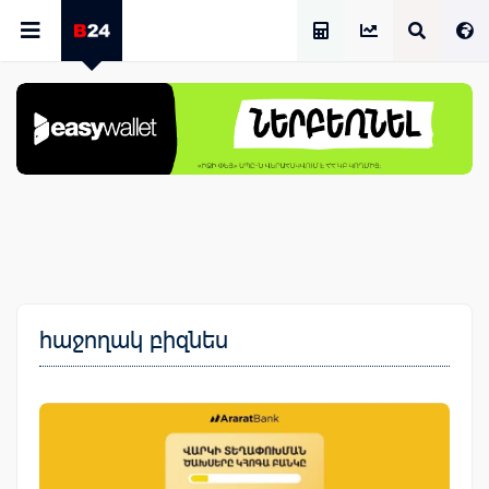
Աշխատավարձի Հաշվիչ
հաջողակ բիզնես