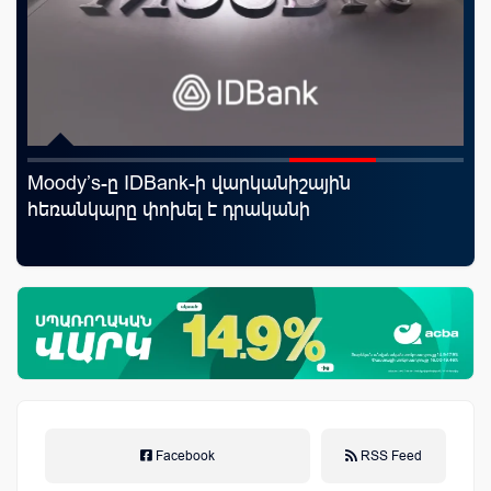
Moody’s-ը IDBank-ի վարկանիշային
«Ս
աղը
հեռանկարը փոխել է դրականի
Կո
Facebook
RSS Feed