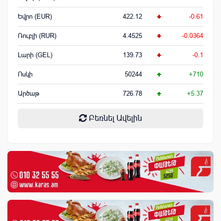
Եվրո (EUR)
422.12
-0.61
Ռուբլի (RUR)
4.4525
-0.0364
Լարի (GEL)
139.73
-0.1
Ոսկի
50244
+710
Արծաթ
726.78
+5.37
Բեռնել Ավելին