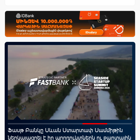
Ֆասթ Բանկը Սևան Ստարտափ Սամմիթին
Uc
ներկայացրել է իր պրոդուկտներն ու քարտային
«Մ