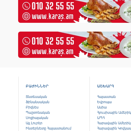
ԲԱԺԻՆՆԵՐ
ԱՇԽԱՐՀ
Տնտեսական
Հայաստան
Ֆինանսական
Եվրոպա
Բիզնես
Ասիա
Պաշտոնական
Հյուսիսային Ամերի
Սոցիալական
ԱՊՀ
Այլ Լուրեր
Հարավային Ամերի
Ինտերնետը Հայաստանում
Հարավային Կովկա