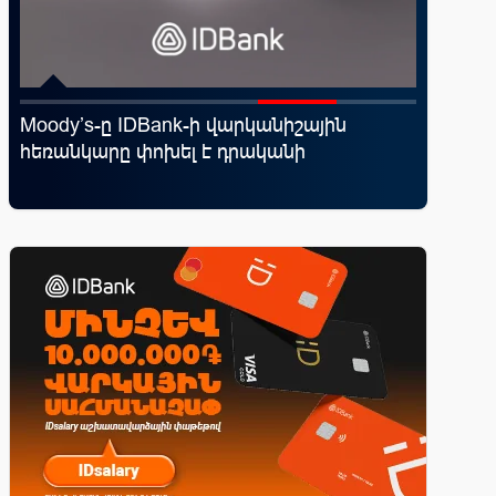
Moody’s-ը IDBank-ի վարկանիշային
«Սմայլ 
հեռանկարը փոխել է դրականի
ճանապա
գործընկ