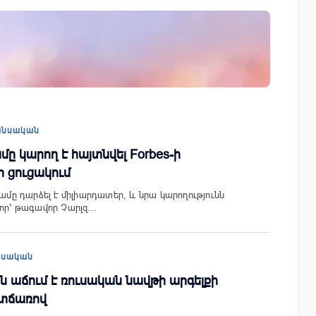
յալները»․
Ֆասթ Բանկը Սևան Ստարտափ
րանոցների
Սամմիթին ներկայացրել է իր
պրոդուկտներն ու քարտային
առաջարկները
անսական
մը կարող է հայտնվել Forbes-ի
 ցուցակում
յամը դարձել է միլիարդատեր, և նրա կարողությունն
հոր՝ թագավոր Չարլզ…
եսական
մն աճում է ռուսական նավթի արգելքի
տճառով