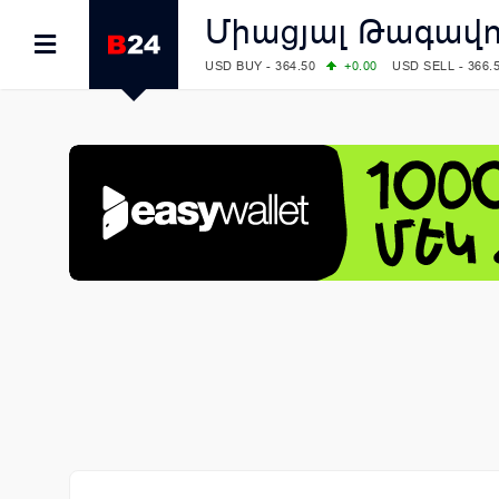
Միացյալ Թագավո
USD BUY - 364.50
+0.00
USD SELL - 366.
EUR BUY - 418.00
+0.00
EUR SELL - 424.
OIL: BRENT - 83.40
+5.25
WTI - 78.00
COMEX: GOLD - 4242.00
-0.59
SILVER - 
COMEX: PLATINUM - 1749.90
-0.91
LME: ALUMINIUM - 3184.00
-0.27
COPPER
LME: NICKEL - 17249.00
+0.09
TIN - 5526
LME: LEAD - 1877.50
-1.00
ZINC - 3643.0
FOREX: USD/JPY - 158.37
+0.44
EUR/GBP
FOREX: EUR/USD - 1.1521
-0.23
GBP/USD
STOCKS RUS: RTSI - 884.56
-1.27
STOCKS US: DOW JONES - 53885.10
-0.85
STOCKS US: S&P 500 - 7709.96
-0.18
STOCKS JAPAN: NIKKEI - 65606.71
-0.12
STOCKS CHINA: HANG SENG - 25668.03
+
STOCKS EUR: FTSE100 - 10867.89
-0.19
STOCKS EUR: DAX - 26140.13
+0.05
07/08/2026 CBA: USD - 366.17
-0.08
GBP 
07/08/2026 CBA: EURO - 422.12
-0.61
07/08/2026 CBA: GOLD - 50244
+710
SIL