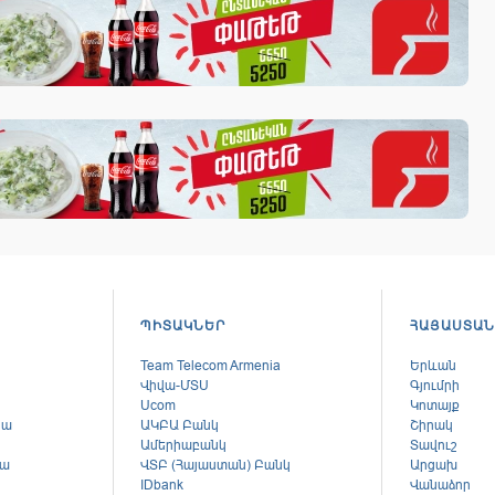
ՊԻՏԱԿՆԵՐ
ՀԱՅԱՍՏԱՆ
Team Telecom Armenia
Երևան
Վիվա-ՄՏՍ
Գյումրի
Ucom
Կոտայք
կա
ԱԿԲԱ Բանկ
Շիրակ
Ամերիաբանկ
Տավուշ
կա
ՎՏԲ (Հայաստան) Բանկ
Արցախ
ս
IDbank
Վանաձոր