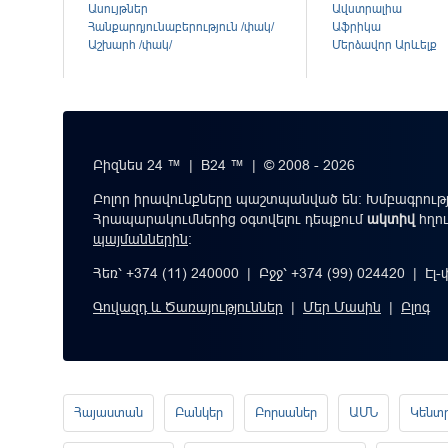
Ասույթներ
Ավստրալիա
Հանքարդյունաբերություն /փակ/
Աֆրիկա
Աշխարհ /փակ/
Մերձավոր Արևելք
Բիզնես 24 ™ | B24 ™ | © 2008 - 2026
Բոլոր իրավունքները պաշտպանված են: Խմբագրությ
Հրապարակումներից օգտվելու դեպքում
ակտիվ
հղո
պայմաններին
։
Հեռ՝ +374 (11) 240000 | Բջջ՝ +374 (99) 024420 | Էլ
Գովազդ և Ծառայություններ
|
Մեր Մասին
|
Բլոգ
Հայաստան
Բանկեր
Բորսաներ
ԱՄՆ
Կենտ