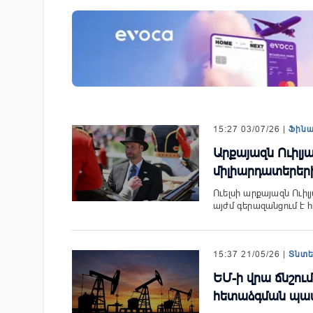
յամբ ներկայացվեց
«Շտապ հաստատեք քարտի տվ
անիներին» կրթական
IDBank-ը զգուշացնում է հյու
ամրագրման հետ կապված
զեղծարարությունների մասին
15:27 03/07/26 |
Ֆին
Արքայազն Ուիլյա
միլիարդատերերի
Ուելսի արքայազն Ուիլ
այժմ գերազանցում է 
15:37 21/05/26 |
Տնտ
ԵՄ-ի վրա ճնշու
հետաձգման պա